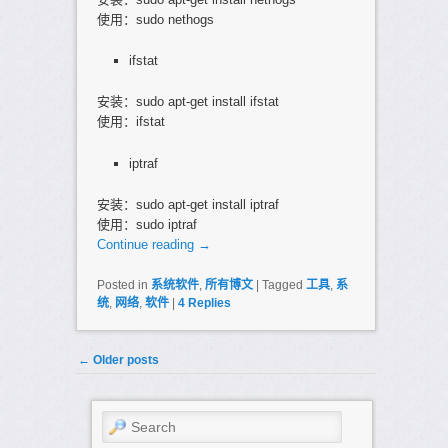
使用：sudo nethogs
ifstat
安装：sudo apt-get install ifstat
使用：ifstat
iptraf
安装：sudo apt-get install iptraf
使用：sudo iptraf
Continue reading
→
Posted in
系统软件
,
所有博文
|
Tagged
工具
,
系
统
,
网络
,
软件
|
4
Replies
Post navigation
←
Older posts
Search