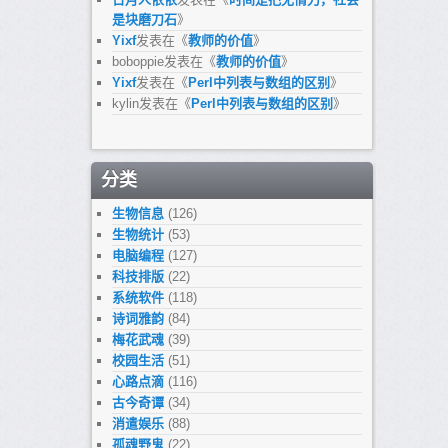
是块磨刀石
》
Yixf
发表在《
教师的价值
》
boboppie
发表在《
教师的价值
》
Yixf
发表在《
Perl中列表与数组的区别
》
kylin
发表在《
Perl中列表与数组的区别
》
分类
生物信息
(126)
生物统计
(53)
电脑编程
(127)
科技排版
(22)
系统软件
(118)
诗词雅韵
(84)
梅花武魂
(39)
校园生活
(51)
心路点滴
(116)
古今奇谭
(34)
消遣娱乐
(88)
孤魂野鬼
(22)