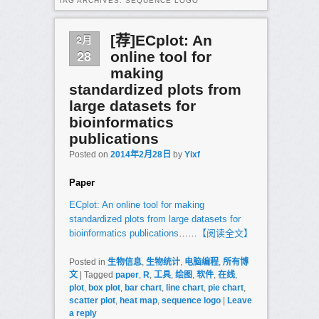
TAG ARCHIVES:
SEQUENCE LOGO
2月
[荐]ECplot: An
28
online tool for
making
standardized plots from
large datasets for
bioinformatics
publications
Posted on
2014年2月28日
by
Yixf
Paper
ECplot: An online tool for making
standardized plots from large datasets for
bioinformatics publications
……
【阅读全文】
Posted in
生物信息
,
生物统计
,
电脑编程
,
所有博
文
|
Tagged
paper
,
R
,
工具
,
绘图
,
软件
,
在线
,
plot
,
box plot
,
bar chart
,
line chart
,
pie chart
,
scatter plot
,
heat map
,
sequence logo
|
Leave
a reply