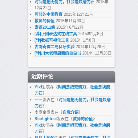
时间是把无情刀，社会是块磨刀石
2015年
12月21日
可悲的中国教育
2015年12月21日
教师的价值
2015年11月30日
寄语2011级
2015年6月22日
[荐]正则表达式在线工具
2015年1月8日
[转]数据可视化工具
2015年1月8日
古剑奇谭二与科研实验
2014年12月26日
[转]川大老师周鼎的自白书
2014年12月26日
近期评论
Yixf
发表在《
时间是把无情刀，社会是块磨
刀石
》
－－
发表在《
时间是把无情刀，社会是块磨
刀石
》
李发金
发表在《
自我介绍
》
Starlightree
发表在《
教师的价值
》
Yixf
发表在《
时间是把无情刀，社会是块磨
刀石
》
日月人依依
发表在《
时间是把无情刀，社会