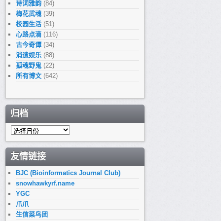
诗词雅韵
(84)
梅花武魂
(39)
校园生活
(51)
心路点滴
(116)
古今奇谭
(34)
消遣娱乐
(88)
孤魂野鬼
(22)
所有博文
(642)
归档
归
档
友情链接
BJC (Bioinformatics Journal Club)
snowhawkyrf.name
YGC
爪爪
生信菜鸟团