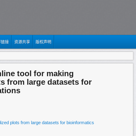
荐链接
资源共享
版权声明
line tool for making
s from large datasets for
ations
ized plots from large datasets for bioinformatics