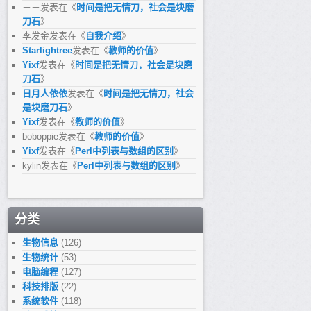
－－
发表在《
时间是把无情刀，社会是块磨
刀石
》
李发金
发表在《
自我介绍
》
Starlightree
发表在《
教师的价值
》
Yixf
发表在《
时间是把无情刀，社会是块磨
刀石
》
日月人依依
发表在《
时间是把无情刀，社会
是块磨刀石
》
Yixf
发表在《
教师的价值
》
boboppie
发表在《
教师的价值
》
Yixf
发表在《
Perl中列表与数组的区别
》
kylin
发表在《
Perl中列表与数组的区别
》
分类
生物信息
(126)
生物统计
(53)
电脑编程
(127)
科技排版
(22)
系统软件
(118)