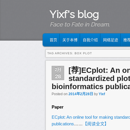
Yixf's blog
Face to Fate in Dream.
MAIN MENU
SKIP TO PRIMARY CONTENT
SKIP TO SECONDARY CONTENT
首页
关于本博
自我介绍
网络足迹
推
TAG ARCHIVES:
BOX PLOT
[荐]ECplot: An on
2月
28
standardized plot
bioinformatics public
Posted on
2014年2月28日
by
Yixf
Paper
ECplot: An online tool for making standard
publications
……
【阅读全文】