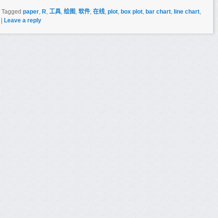
|
Tagged
paper
,
R
,
工具
,
绘图
,
软件
,
在线
,
plot
,
box plot
,
bar chart
,
line chart
,
|
Leave a reply