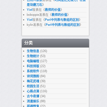
是块磨刀石
》
Yixf
发表在《
教师的价值
》
boboppie
发表在《
教师的价值
》
Yixf
发表在《
Perl中列表与数组的区别
》
kylin
发表在《
Perl中列表与数组的区别
》
分类
生物信息
(126)
生物统计
(53)
电脑编程
(127)
科技排版
(22)
系统软件
(118)
诗词雅韵
(84)
梅花武魂
(39)
校园生活
(51)
心路点滴
(116)
古今奇谭
(34)
消遣娱乐
(88)
孤魂野鬼
(22)