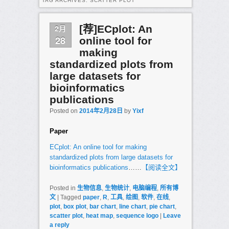
TAG ARCHIVES:
SCATTER PLOT
2月
[荐]ECplot: An
28
online tool for
making
standardized plots from
large datasets for
bioinformatics
publications
Posted on
2014年2月28日
by
Yixf
Paper
ECplot: An online tool for making
standardized plots from large datasets for
bioinformatics publications
……
【阅读全文】
Posted in
生物信息
,
生物统计
,
电脑编程
,
所有博
文
|
Tagged
paper
,
R
,
工具
,
绘图
,
软件
,
在线
,
plot
,
box plot
,
bar chart
,
line chart
,
pie chart
,
scatter plot
,
heat map
,
sequence logo
|
Leave
a reply