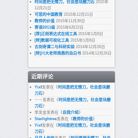
时间是把无情刀，社会是块磨刀石
2015年
12月21日
可悲的中国教育
2015年12月21日
教师的价值
2015年11月30日
寄语2011级
2015年6月22日
[荐]正则表达式在线工具
2015年1月8日
[转]数据可视化工具
2015年1月8日
古剑奇谭二与科研实验
2014年12月26日
[转]川大老师周鼎的自白书
2014年12月26日
近期评论
Yixf
发表在《
时间是把无情刀，社会是块磨
刀石
》
－－
发表在《
时间是把无情刀，社会是块磨
刀石
》
李发金
发表在《
自我介绍
》
Starlightree
发表在《
教师的价值
》
Yixf
发表在《
时间是把无情刀，社会是块磨
刀石
》
日月人依依
发表在《
时间是把无情刀，社会