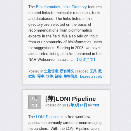
The
Bioinformatics Links Directory
features
curated links to molecular resources, tools
and databases. The links listed in this
directory are selected on the basis of
recommendations from bioinformatics
experts in the field. We also rely on input
from our community of bioinformatics users
for suggestions. Starting in 2003, we have
also started listing all links contained in the
NAR Webserver issue.……
【阅读全文】
Posted in
生物信息
,
所有博文
|
Tagged
工具
,
数
据库
,
程序
,
软件
,
链接
,
生物信息
|
Leave a reply
3月
[荐]LONI Pipeline
14
Posted on
2012年3月14日
by
Yixf
The
LONI Pipeline
is a free workflow
application primarily aimed at neuroimaging
researchers. With the LONI Pipeline users