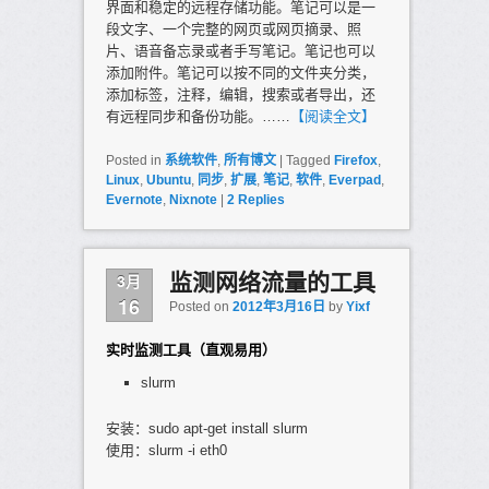
界面和稳定的远程存储功能。笔记可以是一
段文字、一个完整的网页或网页摘录、照
片、语音备忘录或者手写笔记。笔记也可以
添加附件。笔记可以按不同的文件夹分类，
添加标签，注释，编辑，搜索或者导出，还
有远程同步和备份功能。……
【阅读全文】
Posted in
系统软件
,
所有博文
|
Tagged
Firefox
,
Linux
,
Ubuntu
,
同步
,
扩展
,
笔记
,
软件
,
Everpad
,
Evernote
,
Nixnote
|
2
Replies
3月
监测网络流量的工具
16
Posted on
2012年3月16日
by
Yixf
实时监测工具（直观易用）
slurm
安装：sudo apt-get install slurm
使用：slurm -i eth0