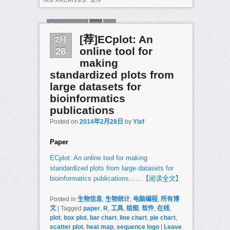
TAG ARCHIVES:
软件
Page 1 of 2
1
2
2月
[荐]ECplot: An
28
online tool for
making
standardized plots from
large datasets for
bioinformatics
publications
Posted on
2014年2月28日
by
Yixf
Paper
ECplot: An online tool for making
standardized plots from large datasets for
bioinformatics publications
……
【阅读全文】
Posted in
生物信息
,
生物统计
,
电脑编程
,
所有博
文
|
Tagged
paper
,
R
,
工具
,
绘图
,
软件
,
在线
,
plot
,
box plot
,
bar chart
,
line chart
,
pie chart
,
scatter plot
,
heat map
,
sequence logo
|
Leave