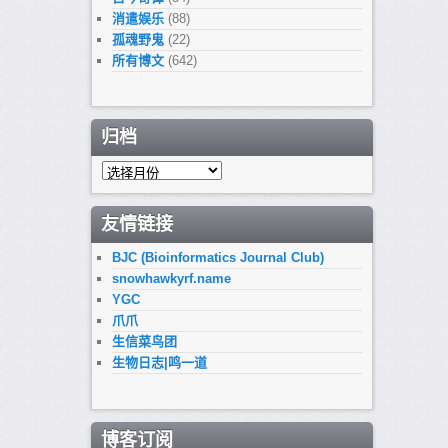
消遣娱乐
(88)
孤魂野鬼
(22)
所有博文
(642)
归档
归
档
友情链接
BJC (Bioinformatics Journal Club)
snowhawkyrf.name
YGC
爪爪
生信菜鸟团
生物日志|鸣一道
博客订阅