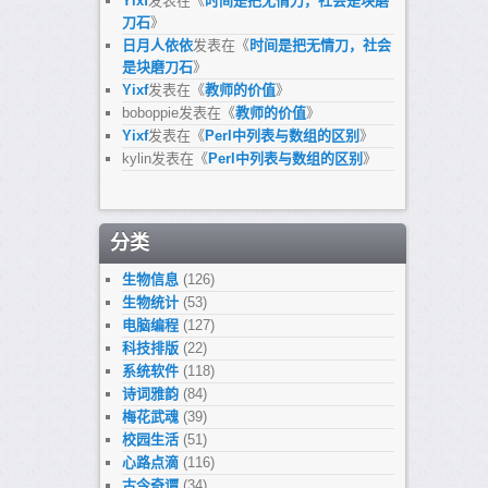
Yixf
发表在《
时间是把无情刀，社会是块磨
刀石
》
日月人依依
发表在《
时间是把无情刀，社会
是块磨刀石
》
Yixf
发表在《
教师的价值
》
boboppie
发表在《
教师的价值
》
Yixf
发表在《
Perl中列表与数组的区别
》
kylin
发表在《
Perl中列表与数组的区别
》
分类
生物信息
(126)
生物统计
(53)
电脑编程
(127)
科技排版
(22)
系统软件
(118)
诗词雅韵
(84)
梅花武魂
(39)
校园生活
(51)
心路点滴
(116)
古今奇谭
(34)