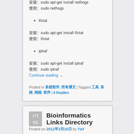
安装：sudo apt-get install nethogs
使用：sudo nethogs
ifstat
安装：sudo apt-get install ifstat
使用：ifstat
iptraf
安装：sudo apt-get install iptraf
使用：sudo iptraf
Continue reading
→
Posted in
系统软件
,
所有博文
|
Tagged
工具
,
系
统
,
网络
,
软件
|
4
Replies
3月
Bioinformatics
16
Links Directory
Posted on
2012年3月16日
by
Yixf