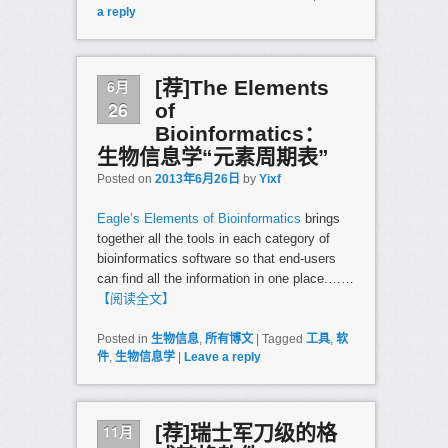
a reply
6月
[荐]The Elements
26
of
Bioinformatics：
生物信息学“元素周期表”
Posted on
2013年6月26日
by
Yixf
Eagle’s Elements of Bioinformatics
brings
together all the tools in each category of
bioinformatics software so that end-users
can find all the information in one place.……
【阅读全文】
Posted in
生物信息
,
所有博文
|
Tagged
工具
,
软
件
,
生物信息学
|
Leave a reply
11月
[荐]瑞士军刀级的格