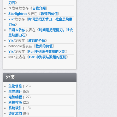
刀石
》
李发金
发表在《
自我介绍
》
Starlightree
发表在《
教师的价值
》
Yixf
发表在《
时间是把无情刀，社会是块磨
刀石
》
日月人依依
发表在《
时间是把无情刀，社会
是块磨刀石
》
Yixf
发表在《
教师的价值
》
boboppie
发表在《
教师的价值
》
Yixf
发表在《
Perl中列表与数组的区别
》
kylin
发表在《
Perl中列表与数组的区别
》
分类
生物信息
(126)
生物统计
(53)
电脑编程
(127)
科技排版
(22)
系统软件
(118)
诗词雅韵
(84)