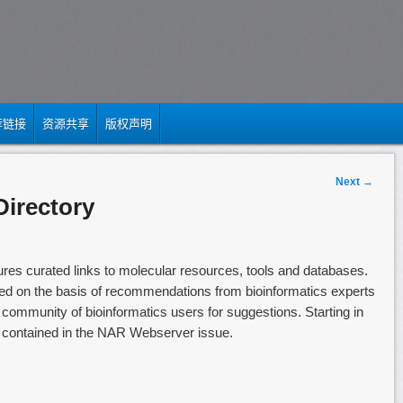
荐链接
资源共享
版权声明
Next
→
Directory
ures curated links to molecular resources, tools and databases.
ected on the basis of recommendations from bioinformatics experts
ur community of bioinformatics users for suggestions. Starting in
nks contained in the NAR Webserver issue.