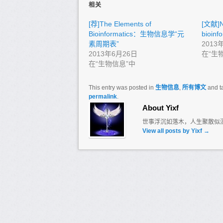
相关
[荐]The Elements of
[文献]No
Bioinformatics：生物信息学“元
bioinf
素周期表”
2013
2013年6月26日
在“生
在“生物信息”中
This entry was posted in
生物信息
,
所有博文
and t
permalink
.
About Yixf
世事浮沉如落木，人生聚散似
View all posts by Yixf
→