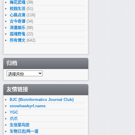
梅花武魂
(39)
校园生活
(51)
心路点滴
(116)
古今奇谭
(34)
消遣娱乐
(88)
孤魂野鬼
(22)
所有博文
(642)
归档
归
档
友情链接
BJC (Bioinformatics Journal Club)
snowhawkyrf.name
YGC
爪爪
生信菜鸟团
生物日志|鸣一道