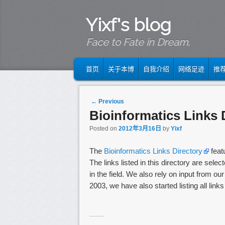
Yixf's blog
Face to Fate in Dream.
MAIN MENU
SKIP TO PRIMARY CONTENT
SKIP TO SECONDARY CONTENT
首页
关于本博
自我介绍
网络足迹
推
Post navigation
←
Previous
Bioinformatics Links 
Posted on
2012年3月16日
by
Yixf
The
Bioinformatics Links Directory
feat
The links listed in this directory are sel
in the field. We also rely on input from o
2003, we have also started listing all li