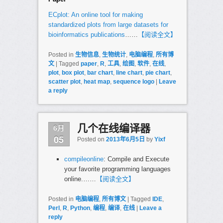
ECplot: An online tool for making
standardized plots from large datasets for
bioinformatics publications
……
【阅读全文】
Posted in
生物信息
,
生物统计
,
电脑编程
,
所有博
文
|
Tagged
paper
,
R
,
工具
,
绘图
,
软件
,
在线
,
plot
,
box plot
,
bar chart
,
line chart
,
pie chart
,
scatter plot
,
heat map
,
sequence logo
|
Leave
a reply
6月
几个在线编译器
05
Posted on
2013年6月5日
by
Yixf
compileonline
: Compile and Execute
your favorite programming languages
online.……
【阅读全文】
Posted in
电脑编程
,
所有博文
|
Tagged
IDE
,
Perl
,
R
,
Python
,
编程
,
编译
,
在线
|
Leave a
reply