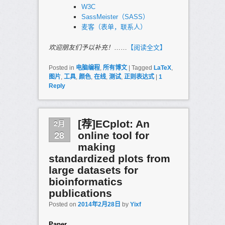
W3C
SassMeister（SASS）
麦客（表单，联系人）
欢迎朋友们予以补充！
……
【阅读全文】
Posted in
电脑编程
,
所有博文
|
Tagged
LaTeX
,
图片
,
工具
,
颜色
,
在线
,
测试
,
正则表达式
|
1
Reply
2月
[荐]ECplot: An
28
online tool for
making
standardized plots from
large datasets for
bioinformatics
publications
Posted on
2014年2月28日
by
Yixf
Paper