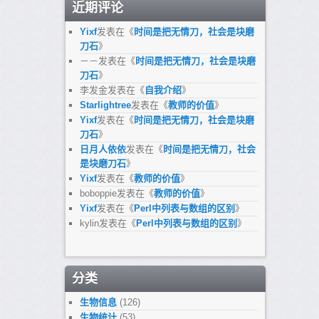
近期评论
Yixf
发表在《
时间是把无情刀，社会是块磨
刀石
》
－－
发表在《
时间是把无情刀，社会是块磨
刀石
》
李发金
发表在《
自我介绍
》
Starlightree
发表在《
教师的价值
》
Yixf
发表在《
时间是把无情刀，社会是块磨
刀石
》
日月人依依
发表在《
时间是把无情刀，社会
是块磨刀石
》
Yixf
发表在《
教师的价值
》
boboppie
发表在《
教师的价值
》
Yixf
发表在《
Perl中列表与数组的区别
》
kylin
发表在《
Perl中列表与数组的区别
》
分类
生物信息
(126)
生物统计
(53)