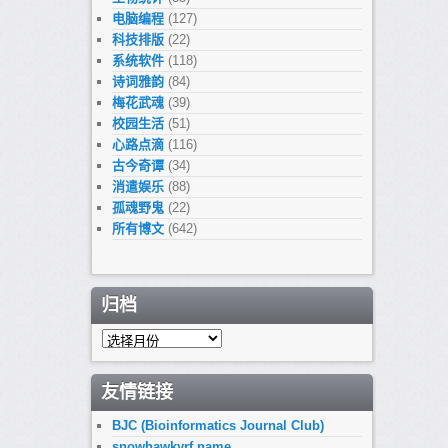
电脑编程
(127)
科技排版
(22)
系统软件
(118)
诗词雅韵
(84)
梅花武魂
(39)
校园生活
(51)
心路点滴
(116)
古今奇谭
(34)
消遣娱乐
(88)
孤魂野鬼
(22)
所有博文
(642)
归档
归
档
友情链接
BJC (Bioinformatics Journal Club)
snowhawkyrf.name