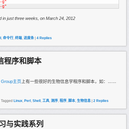
-g"
-g"
d in just three weeks, on March 24, 2012
l
,
命令行
,
终端
,
进度条
|
4
Replies
生信程序和脚本
ch Group主页
上有一些很好的生物信息学程序和脚本，如：……
|
Tagged
Linux
,
Perl
,
Shell
,
工具
,
测序
,
程序
,
脚本
,
生物信息
|
2
Replies
ll学习与实践系列