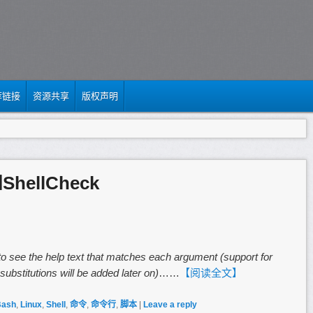
荐链接
资源共享
版权声明
和ShellCheck
to see the help text that matches each argument (support for
substitutions will be added later on)
……
【阅读全文】
Bash
,
Linux
,
Shell
,
命令
,
命令行
,
脚本
|
Leave a reply