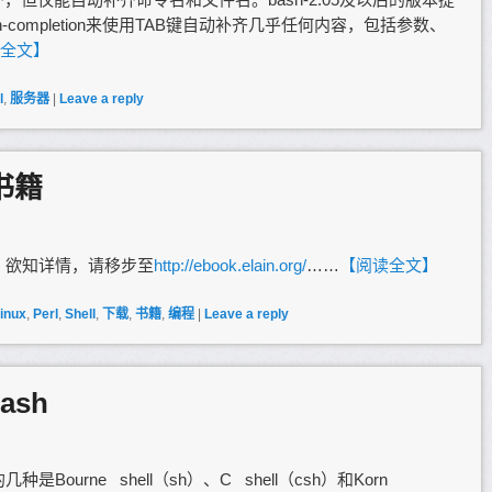
completion来使用TAB键自动补齐几乎任何内容，包括参数、
全文】
l
,
服务器
|
Leave a reply
书籍
籍，欲知详情，请移步至
http://ebook.elain.org/
……
【阅读全文】
inux
,
Perl
,
Shell
,
下载
,
书籍
,
编程
|
Leave a reply
ash
是Bourne shell（sh）、C shell（csh）和Korn