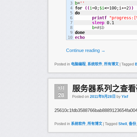
3

b
=
''
4

for
(
(
i
=
0
;
$i
<
=
100
;i+=
2
)
)
5

do
6

printf
"progress:[
7

sleep
0.1
8

b
=
#$b
9

done
echo
Continue reading
→
Posted in
电脑编程
,
系统软件
,
所有博文
|
Tagged
服务器系列之查看
9月
28
Posted on
2011年9月28日
by
Yixf
25610c1fdb3588766bab8889123654fa0
Posted in
系统软件
,
所有博文
|
Tagged
Shell
,
备份