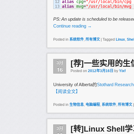
12

alias
cpg
=
"/usr/local/bin/cpg 
alias
mvg
=
"/usr/local/bin/mvg 
PS: An update is scheduled to be release
Continue reading
→
Posted in
系统软件
,
所有博文
|
Tagged
Linux
,
Shel
[荐]一些实用的
3月
16
Posted on
2012年3月16日
by
Yixf
University of Alberta的
Stothard Resear
【阅读全文】
Posted in
生物信息
,
电脑编程
,
系统软件
,
所有博文
[转]Linux She
3月