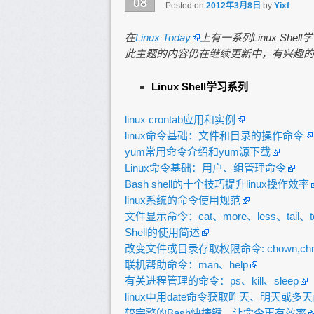
08
Posted on
2012年3月8日
by
Yixf
在
Linux Today
上有一系列Linux Sh
此主题的内容仍在继续更新中，有兴趣的朋友可
Linux Shell学习系列
linux crontab应用和实例
linux命令基础：文件和目录的操作命令
yum常用命令介绍和yum源下载
Linux命令基础：用户、组管理命令
Bash shell的十个技巧提升linux操作效率
linux系统的命令使用规范
文件显示命令：cat、more、less、tail、t
Shell的使用简述
改变文件或目录存取权限命令: chown,chmo
联机帮助命令：man、help
有关进程管理的命令：ps、kill、sleep
linux中用date命令获取昨天、明天或多
较完整的Bash快捷键，让命令更有效率