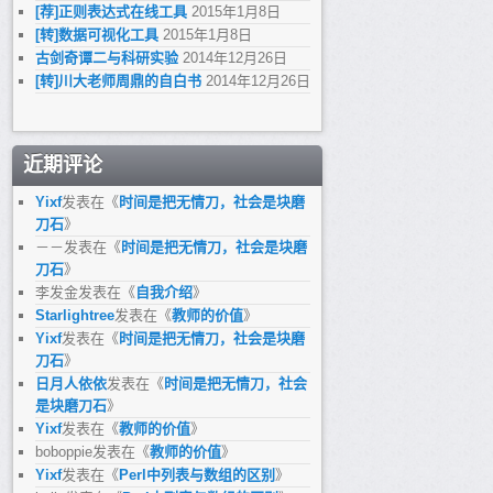
[荐]正则表达式在线工具
2015年1月8日
[转]数据可视化工具
2015年1月8日
古剑奇谭二与科研实验
2014年12月26日
[转]川大老师周鼎的自白书
2014年12月26日
近期评论
Yixf
发表在《
时间是把无情刀，社会是块磨
刀石
》
－－
发表在《
时间是把无情刀，社会是块磨
刀石
》
李发金
发表在《
自我介绍
》
Starlightree
发表在《
教师的价值
》
Yixf
发表在《
时间是把无情刀，社会是块磨
刀石
》
日月人依依
发表在《
时间是把无情刀，社会
是块磨刀石
》
Yixf
发表在《
教师的价值
》
boboppie
发表在《
教师的价值
》
Yixf
发表在《
Perl中列表与数组的区别
》