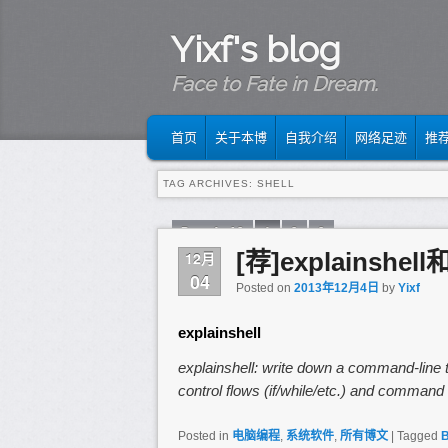
Yixf's blog
Face to Fate in Dream.
MAIN MENU
SKIP TO PRIMARY CONTENT
SKIP TO SECONDARY CONTENT
首页
关于本博
自我介绍
网络足迹
推
TAG ARCHIVES:
SHELL
Page 1 of 3
1
2
3
[荐]explainshell
12月
04
Posted on
2013年12月4日
by
Yixf
explainshell
explainshell: write down a command-line 
control flows (if/while/etc.) and command 
Posted in
电脑编程
,
系统软件
,
所有博文
|
Tagged