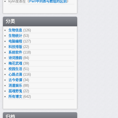
kylin
发表在《
Perl中列表与数组的区别
》
分类
生物信息
(126)
生物统计
(53)
电脑编程
(127)
科技排版
(22)
系统软件
(118)
诗词雅韵
(84)
梅花武魂
(39)
校园生活
(51)
心路点滴
(116)
古今奇谭
(34)
消遣娱乐
(88)
孤魂野鬼
(22)
所有博文
(642)
归档