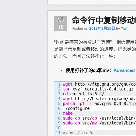
命令行中复制移动
3月
16
Posted on
2012年3月16日
by
Yixf
“世间最痛苦的事莫过于等待”，相信使用过
是能显示复制或者移动的进度，把无尽的
的方法，而且方法还不止一种：
使用打补丁的cp和mv：
Advanced
1

wget
 http:
//
ftp.gnu.org
/
gnu
/
co
2

tar
 xvzf coreutils-
8.4
3

cd
 coreutils-
8.4
/
4

wget
 http:
//
beatex.org
/
web
/
adv
5

patch
-p1
-i
 advcpmv-
0.3
-
8.4
.p
6

.
/
7

make
8

sudo
cp
 src
/
cp
/
usr
/
local
/
bin
/
9

sudo
cp
 src
/
mv
/
usr
/
local
/
bin
/
10

11

#vim ~/.bashrc