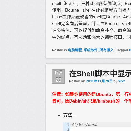
shell（ksh）。三种shell各有优缺点。B
使用。Bourne shell在shell编
Linux操作系统缺省的shell是Bourne Aga
shell完全向后兼容，并且在Bourne sh
许多特色，可以提供如命令补全、命令编辑和命
中的优点，有灵活和强大的编程接口，同
Posted in
电脑编程
,
系统软件
,
所有博文
|
Tagged
在Shell脚本中显
11月
29
Posted on
2011年11月29日
by
Yixf
注意：如果你使用的是Ubuntu，第一行中的
皆可，因为/bin/sh只是/bin/bash的一个
方法一
1

#!/bin/bash
2
