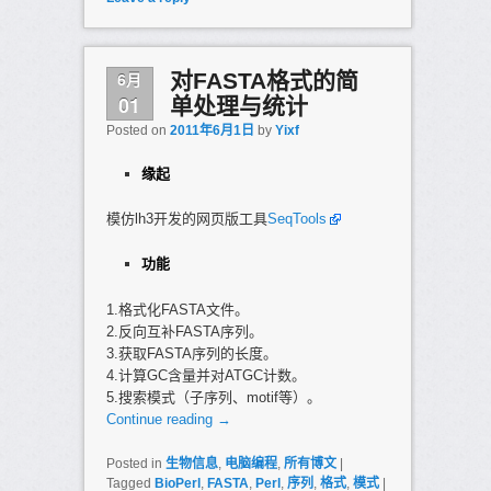
6月
对FASTA格式的简
01
单处理与统计
Posted on
2011年6月1日
by
Yixf
缘起
模仿lh3开发的网页版工具
SeqTools
功能
1.格式化FASTA文件。
2.反向互补FASTA序列。
3.获取FASTA序列的长度。
4.计算GC含量并对ATGC计数。
5.搜索模式（子序列、motif等）。
Continue reading
→
Posted in
生物信息
,
电脑编程
,
所有博文
|
Tagged
BioPerl
,
FASTA
,
Perl
,
序列
,
格式
,
模式
|