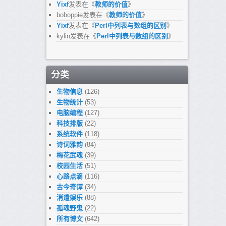
Yixf
发表在《
教师的价值
》
boboppie
发表在《
教师的价值
》
Yixf
发表在《
Perl中列表与数组的区别
》
kylin
发表在《
Perl中列表与数组的区别
》
分类
生物信息
(126)
生物统计
(53)
电脑编程
(127)
科技排版
(22)
系统软件
(118)
诗词雅韵
(84)
梅花武魂
(39)
校园生活
(51)
心路点滴
(116)
古今奇谭
(34)
消遣娱乐
(88)
孤魂野鬼
(22)
所有博文
(642)