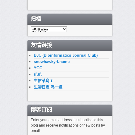
归档
归
档
友情链接
BJC (Bioinformatics Journal Club)
snowhawkyrf.name
YGC
爪爪
生信菜鸟团
生物日志|鸣一道
博客订阅
Enter your email address to subscribe to this
blog and receive notifications of new posts by
email.