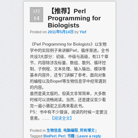
5月
【推荐】Perl
14
Programming for
Biologists
Posted on
2011年5月14日
by
Yixf
《Perl Programming for Biologists》以生物
学中的实际例子来讲解Perl，循序渐进。全书
共设3大部分：初级、中级与高级，有11个章
节，内容除涉及标量、数组、散列、循环控
制、子例程、文本处理、输入输出、模块等
基本内容外，还专门讲解了参考、面向对象
的编程以及Bioperl等生物信息学中经常遇到
的内容。
虽然是英文版的，但英文非常简单，大多数
时候可以流畅阅读。当然，还是建议至少看
完一遍小骆驼之后再来看此书。
PS：书中有不少错误，阅读的时候一定要注
意奥。……
【阅读全文】
Posted in
生物信息
,
电脑编程
,
所有博文
|
Tagged
BioPerl
,
Perl
,
书籍
|
Leave a reply