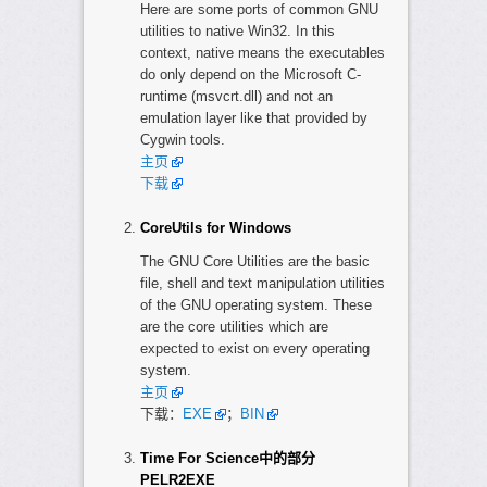
Here are some ports of common GNU
utilities to native Win32. In this
context, native means the executables
do only depend on the Microsoft C-
runtime (msvcrt.dll) and not an
emulation layer like that provided by
Cygwin tools.
主页
下载
CoreUtils for Windows
The GNU Core Utilities are the basic
file, shell and text manipulation utilities
of the GNU operating system. These
are the core utilities which are
expected to exist on every operating
system.
主页
下载：
EXE
；
BIN
Time For Science中的部分
PELR2EXE