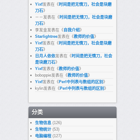
Yixf
发表在《
时间是把无情刀，社会是块磨
刀石
》
－－
发表在《
时间是把无情刀，社会是块磨
刀石
》
李发金
发表在《
自我介绍
》
Starlightree
发表在《
教师的价值
》
Yixf
发表在《
时间是把无情刀，社会是块磨
刀石
》
日月人依依
发表在《
时间是把无情刀，社会
是块磨刀石
》
Yixf
发表在《
教师的价值
》
boboppie
发表在《
教师的价值
》
Yixf
发表在《
Perl中列表与数组的区别
》
kylin
发表在《
Perl中列表与数组的区别
》
分类
生物信息
(126)
生物统计
(53)
电脑编程
(127)