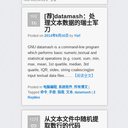
TAG ARCHIVES:
文本
9月
[荐]datamash：处
16
理文本数据的瑞士军
刀
Posted on
2014年9月16日
by
Yixf
GNU datamash is a command-line program
which performs basic numeric,textual and
statistical operations (e.g. count, sum, min,
max, mean, 1st quartile, median, 3rd
quarile, IQR, stdev, string coalescing)on
input textual data files.……
【阅读全文】
Posted in
电脑编程
,
系统软件
,
所有博文
|
Tagged
命令
,
手册
,
指南
,
文本
,
datamash
|
2
Replies
12月
从文本文件中随机提
09
取数行的代码