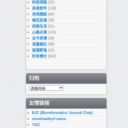
科技排版
(22)
系统软件
(118)
诗词雅韵
(84)
梅花武魂
(39)
校园生活
(51)
心路点滴
(116)
古今奇谭
(34)
消遣娱乐
(88)
孤魂野鬼
(22)
所有博文
(642)
归档
归
档
友情链接
BJC (Bioinformatics Journal Club)
snowhawkyrf.name
YGC