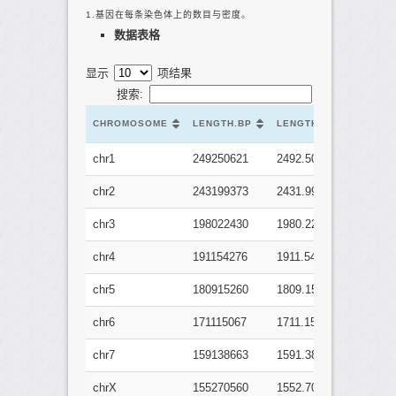
1.基因在每条染色体上的数目与密度。
数据表格
显示
项结果
搜索:
CHROMOSOME
LENGTH.BP
LENGTH.100KB
GE
CHROMOSOME
LENGTH.BP
LENGTH.100KB
GE
chr1
249250621
2492.50621
41
chr2
243199373
2431.99373
25
chr3
198022430
1980.2243
22
chr4
191154276
1911.54276
15
chr5
180915260
1809.1526
17
chr6
171115067
1711.15067
20
chr7
159138663
1591.38663
19
chrX
155270560
1552.7056
20