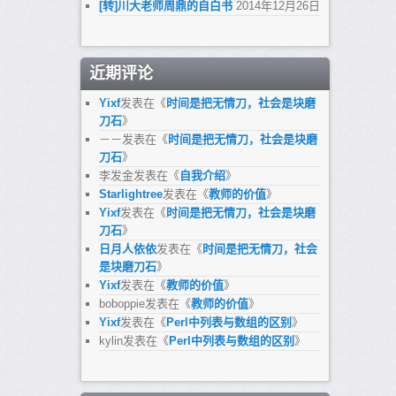
[转]川大老师周鼎的自白书
2014年12月26日
近期评论
Yixf
发表在《
时间是把无情刀，社会是块磨
刀石
》
－－
发表在《
时间是把无情刀，社会是块磨
刀石
》
李发金
发表在《
自我介绍
》
Starlightree
发表在《
教师的价值
》
Yixf
发表在《
时间是把无情刀，社会是块磨
刀石
》
日月人依依
发表在《
时间是把无情刀，社会
是块磨刀石
》
Yixf
发表在《
教师的价值
》
boboppie
发表在《
教师的价值
》
Yixf
发表在《
Perl中列表与数组的区别
》
kylin
发表在《
Perl中列表与数组的区别
》