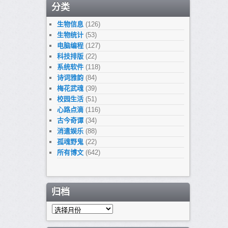
分类
生物信息
(126)
生物统计
(53)
电脑编程
(127)
科技排版
(22)
系统软件
(118)
诗词雅韵
(84)
梅花武魂
(39)
校园生活
(51)
心路点滴
(116)
古今奇谭
(34)
消遣娱乐
(88)
孤魂野鬼
(22)
所有博文
(642)
归档
归
档