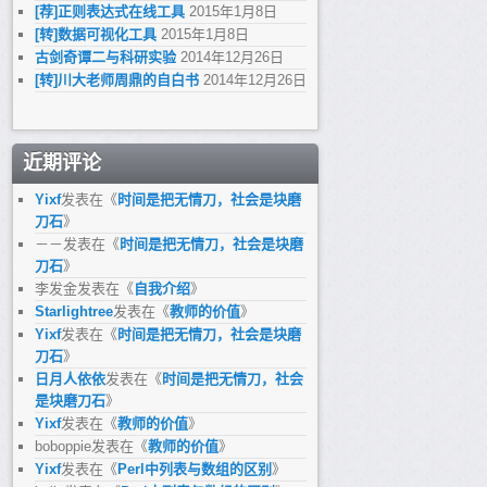
[荐]正则表达式在线工具
2015年1月8日
[转]数据可视化工具
2015年1月8日
古剑奇谭二与科研实验
2014年12月26日
[转]川大老师周鼎的自白书
2014年12月26日
近期评论
Yixf
发表在《
时间是把无情刀，社会是块磨
刀石
》
－－
发表在《
时间是把无情刀，社会是块磨
刀石
》
李发金
发表在《
自我介绍
》
Starlightree
发表在《
教师的价值
》
Yixf
发表在《
时间是把无情刀，社会是块磨
刀石
》
日月人依依
发表在《
时间是把无情刀，社会
是块磨刀石
》
Yixf
发表在《
教师的价值
》
boboppie
发表在《
教师的价值
》
Yixf
发表在《
Perl中列表与数组的区别
》