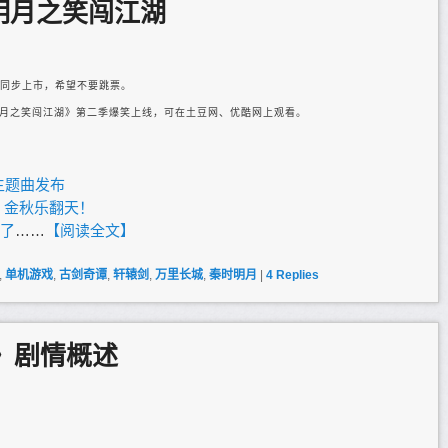
明月之笑闯江湖
两岸同步上市，希望不要跳票。
月之笑闯江湖》第二季爆笑上线，可在土豆网、优酷网上观看。
主题曲发布
 金秋乐翻天！
了
……
【阅读全文】
,
单机游戏
,
古剑奇谭
,
轩辕剑
,
万里长城
,
秦时明月
|
4
Replies
镇》剧情概述