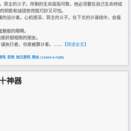
冥使，冥主的义子。所剩的生命屈指可数，他必须要在自己生命终结
的阴影和谜团依然既巧妙又可怕。
谋的设计者。心机很深，冥主的义子。在下文的计谋线中，会描
鬼魅般的眼睛。
魂是肝胆相照的朋友。
计谋执行者，也是被算计者。……
【阅读全文】
游戏
,
武侠
,
独立游戏
,
雨血
|
Leave a reply
十神器