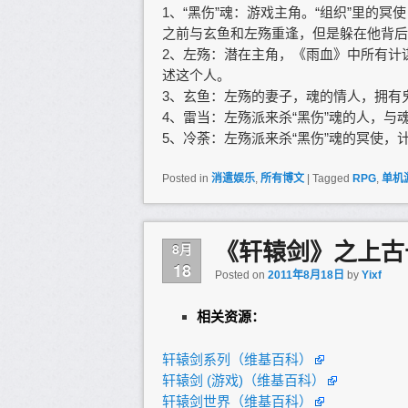
1、“黑伤”魂：游戏主角。“组织”里的
之前与玄鱼和左殇重逢，但是躲在他背后
2、左殇：潜在主角，《雨血》中所有计
述这个人。
3、玄鱼：左殇的妻子，魂的情人，拥有
4、雷当：左殇派来杀“黑伤”魂的人，与
5、冷荼：左殇派来杀“黑伤”魂的冥使，
Posted in
消遣娱乐
,
所有博文
|
Tagged
RPG
,
单机
《轩辕剑》之上古
8月
18
Posted on
2011年8月18日
by
Yixf
相关资源：
轩辕剑系列（维基百科）
轩辕剑 (游戏)（维基百科）
轩辕剑世界（维基百科）