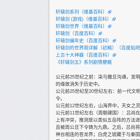
轩辕剑系列（维基百科）
轩辕剑 (游戏)（维基百科）
轩辕剑世界（维基百科）
轩辕剑（百度百科）
轩辕剑编年史（百度百科）
轩辕剑的世界观详解（初稿）（百度贴吧
上古十大神器（百度百科）
《轩辕剑五》系列剧情梗概
公元前25世纪之前：柒与撒旦沟通，发
的缘故消失于历史中。
公元前25世纪至20世纪左右：前一代
令。
公元前12世纪左右，山海界中，天女之
公元前11世纪左右（周朝建国）：吕尚
上有冲突，推测是以类似五岳阵的方法进
且被周公旦下令铸为九鼎。之后，吕尚将
神台相连的苍龙界；白虎之琥藏于与秦国