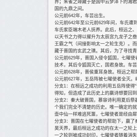
界；朱雀之璋藏于楚国中云梦泽下的湘君
国的九鼎之间。
公元前642年，车芸出生。
公元前642年至公元前629年间，车氏
车氏家臣端木老人抚养。此后，桓远之、
以天书之力得以擢升为太辰宫九龙子之叁
王霸之气（间接影响太一之轮生克）。而
藏于晋国的玄武之璜。其后，为了寻找青
公元前629年，晋国入侵令狐国，七曜
技术，其后令狐国灭亡，国君身故。车芸
公元前628年，晋侯重耳身故。桓远之
公元前627年，五岳阵被七曜使者全灭。
分支1：在桓远之成功的利用五岳阵使得
得知，但造成了此历史上的嬴诗想要回到
分支2：秦大破晋国，慕容诗利用夏后祭
个我们完全不清楚的历史。唯一确定的就
壶中仙一样难逃死噩，七曜使者是经由犀
分支3：晋国在七曜使者的帮助下，赢了
昊天界，最后桓远之成功的在太一之轮上
一之轮则被成功封印，七曜使者随着消失