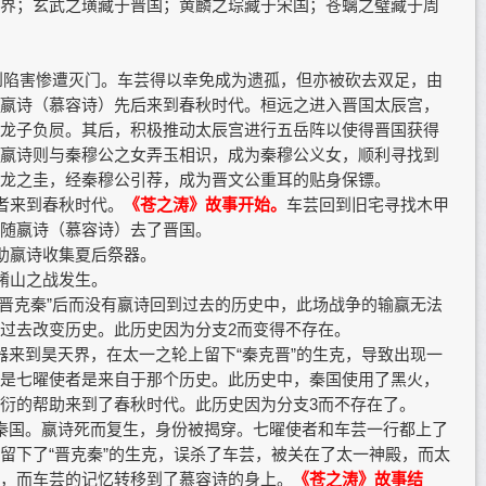
界；玄武之璜藏于晋国；黄麟之琮藏于宋国；苍螭之璧藏于周
遭到陷害惨遭灭门。车芸得以幸免成为遗孤，但亦被砍去双足，由
嬴诗（慕容诗）先后来到春秋时代。桓远之进入晋国太辰宫，
龙子负屃。其后，积极推动太辰宫进行五岳阵以使得晋国获得
嬴诗则与秦穆公之女弄玉相识，成为秦穆公义女，顺利寻找到
龙之圭，经秦穆公引荐，成为晋文公重耳的贴身保镖。
使者来到春秋时代。
《
苍之涛》故事开始。
车芸回到旧宅寻找木甲
随嬴诗（慕容诗）去了晋国。
帮助嬴诗收集夏后祭器。
崤山之战发生。
“晋克秦”后而没有嬴诗回到过去的历史中，此场战争的输赢无法
过去改变历史。此历史因为分支2而变得不存在。
器来到昊天界，在太一之轮上留下“秦克晋”的生克，导致出现一
是七曜使者是来自于那个历史。此历史中，秦国使用了黑火，
衍的帮助来到了春秋时代。此历史因为分支3而不存在了。
秦国。嬴诗死而复生，身份被揭穿。七曜使者和车芸一行都上了
留下了“晋克秦”的生克，误杀了车芸，被关在了太一神殿，而太
，而车芸的记忆转移到了慕容诗的身上。
《苍之涛》故事结