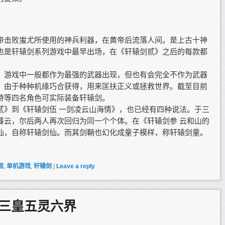
帝击败蚩尤所使用的神兵利器，在黄帝后流落人间。是上古十神
也是轩辕剑系列游戏中最早出场，在《轩辕剑贰》之后的每款都
，游戏中一般都作为最强的武器出现，但也有会完全不作为武器
，由于种种机缘巧合获得，用来匡扶正义或拯救世界。截至目前
诗等四名角色可实际装备轩辕剑。
贰》到《轩辕剑伍 一剑凌云山海情》，也已经有四种说法。于三
暮云，尔后两人再次回归为同一个个体。在《轩辕剑参 云和山的
仙，自称轩辕剑仙。而其剑鞘也幻化成童子模样，称轩辕剑童。
观
,
单机游戏
,
轩辕剑
|
Leave a reply
三皇五灵六界