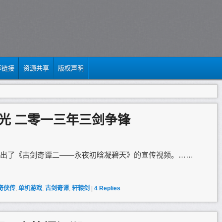
荐链接
资源共享
版权声明
光 二零一三年三剑争锋
出了《古剑奇谭二——永夜初晗凝碧天》的宣传视频。……
奇侠传
,
单机游戏
,
古剑奇谭
,
轩辕剑
|
4
Replies