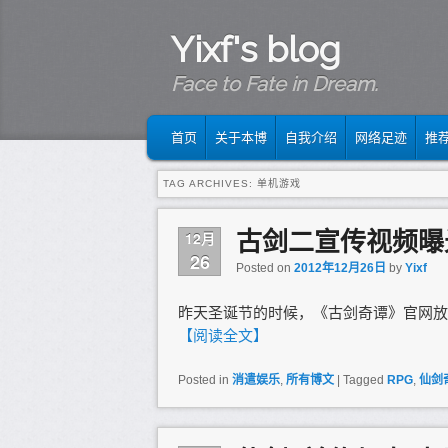
Yixf's blog
Face to Fate in Dream.
MAIN MENU
SKIP TO PRIMARY CONTENT
SKIP TO SECONDARY CONTENT
首页
关于本博
自我介绍
网络足迹
推
TAG ARCHIVES:
单机游戏
古剑二宣传视频曝
12月
26
Posted on
2012年12月26日
by
Yixf
昨天圣诞节的时候，《古剑奇谭》官网放
【阅读全文】
Posted in
消遣娱乐
,
所有博文
|
Tagged
RPG
,
仙剑