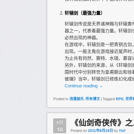
轩辕剑（最强力量）
轩辕剑传说是天界诸神赐与轩辕黄
器之一，代表着最强力量。轩辕剑
必然出现的神器。
在游戏中，轩辕剑是一把青铜古剑
出现。一般主角在游戏接近尾声时
为止共有何然、赛特、水镜、慕容
另外，轩辕剑的来源，从《轩辕剑
国时代中分别转世为皇甫朝云和徐
彼端》当中，轩辕剑已修炼幻化成
Continue reading
→
Posted in
消遣娱乐
,
所有博文
|
Tagged
RPG
,
世界
《仙剑奇侠传》之
8月
18
Posted on
2011年8月18日
by
Yixf