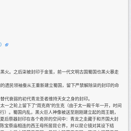
）
明黑火。之后柒被封印于金茧，前一代文明古国蜀国也黑火暴走
文明的遗民领袖蚕从王重新建立蜀国，留下严禁解除柒的封印的命
灵替代衰弱的初代青龙圣者维持天女之身的封印。
在太一之轮上留下了“周克商”的生克（由于太一殿千年一开，时间
行）。蜀国内乱，黑火巨人神像被送至刚刚建立起的周王朝，
夏后祭器封印在各个奇异的空间中：青龙之圭藏于和齐国大封
陈宝祭庙相连的西王母所居昆仑界，并以昆仑镜对其设下结