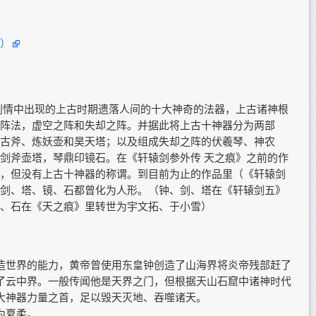
）
剧情中出现的上古时期遗落人间的十大神奇的法器，上古诸神根
阵法，虚空之阵和失却之阵。并据此将上古十神器分为两部
古斧、炼妖壶和昊天塔；以及组成失却之阵的伏羲琴、神农
剑斧壶塔，琴鼎印镜石。在《轩辕剑参外传 天之痕》之前的作
，但没有上古十神器的称谓。到目前为止的作品里（《轩辕剑
剑、塔、镜、石都曾化为人形。（钟、剑、塔在《轩辕剑五》
、石在《天之痕》里转世为宇文拓、于小雪）
造世界的能力，黄帝曾使用东皇钟创造了山海界将炎帝残部赶了
了云中界。一般传闻他是天界之门，但根据天山石窟中诸神时代
大神器力量之首，足以毁天灭地、吞噬诸天。
为夏柔。