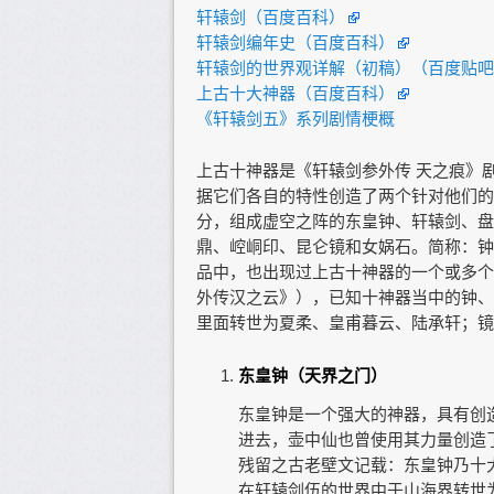
轩辕剑（百度百科）
轩辕剑编年史（百度百科）
轩辕剑的世界观详解（初稿）（百度贴吧
上古十大神器（百度百科）
《轩辕剑五》系列剧情梗概
上古十神器是《轩辕剑参外传 天之痕》
据它们各自的特性创造了两个针对他们的
分，组成虚空之阵的东皇钟、轩辕剑、盘
鼎、崆峒印、昆仑镜和女娲石。简称：钟
品中，也出现过上古十神器的一个或多个
外传汉之云》），已知十神器当中的钟、
里面转世为夏柔、皇甫暮云、陆承轩；镜
东皇钟（天界之门）
东皇钟是一个强大的神器，具有创
进去，壶中仙也曾使用其力量创造
残留之古老壁文记载：东皇钟乃十
在轩辕剑伍的世界中于山海界转世