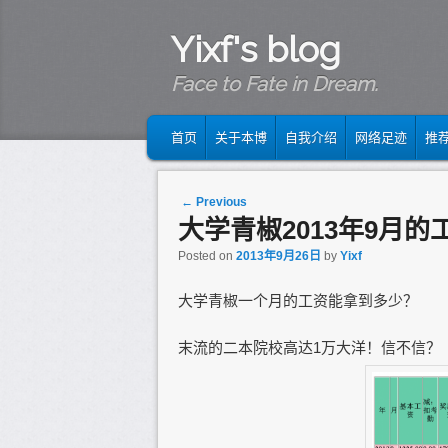
Yixf's blog
Face to Fate in Dream.
MAIN MENU
SKIP TO PRIMARY CONTENT
SKIP TO SECONDARY CONTENT
首页
关于本博
自我介绍
网络足迹
推
Post navigation
←
Previous
大学青椒2013年9月的
Posted on
2013年9月26日
by
Yixf
大学青椒一个月的工资能拿到多少？
末流的二本院校高达1万大洋！信不信？