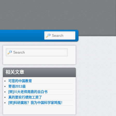
SEARCH
Search
相关文章
可悲的中国教育
寄语2011级
[转]川大老师周鼎的自白书
真的要实行绩效工资了
[转]科研腐败？我为中国科学家鸣冤！