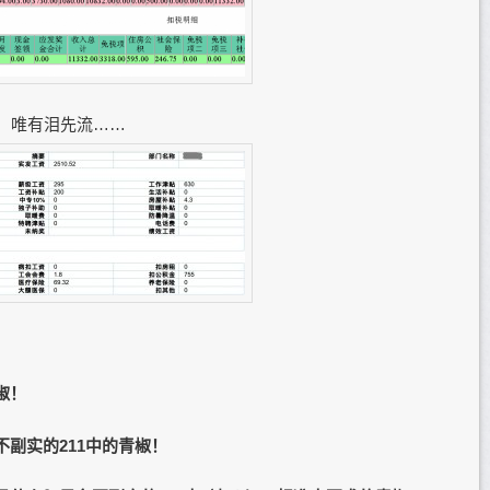
语，唯有泪先流……
椒！
不副实的211中的青椒！