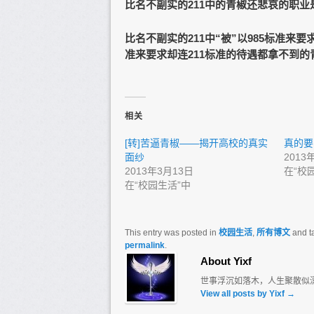
比名不副实的211中的青椒还悲哀的职业是
比名不副实的211中“被”以985标准来
准来要求却连211标准的待遇都拿不到的
相关
[转]苦逼青椒——揭开高校的真实
真的要
面纱
2013
2013年3月13日
在“校
在“校园生活”中
This entry was posted in
校园生活
,
所有博文
and t
permalink
.
About Yixf
世事浮沉如落木，人生聚散似
View all posts by Yixf
→