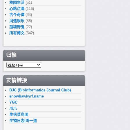
校园生活
(51)
心路点滴
(116)
古今奇谭
(34)
消遣娱乐
(88)
孤魂野鬼
(22)
所有博文
(642)
归档
归
档
友情链接
BJC (Bioinformatics Journal Club)
snowhawkyrf.name
YGC
爪爪
生信菜鸟团
生物日志|鸣一道