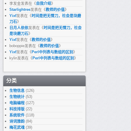
李发金
发表在《
自我介绍
》
Starlightree
发表在《
教师的价值
》
Yixf
发表在《
时间是把无情刀，社会是块磨
刀石
》
日月人依依
发表在《
时间是把无情刀，社会
是块磨刀石
》
Yixf
发表在《
教师的价值
》
boboppie
发表在《
教师的价值
》
Yixf
发表在《
Perl中列表与数组的区别
》
kylin
发表在《
Perl中列表与数组的区别
》
分类
生物信息
(126)
生物统计
(53)
电脑编程
(127)
科技排版
(22)
系统软件
(118)
诗词雅韵
(84)
梅花武魂
(39)