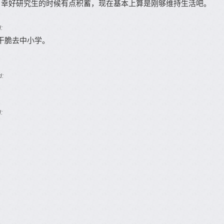
，幸好研究生的时候有点积蓄，现在基本上算是刚够维持生活吧。
:
干脆去中小学。
。
d:
: