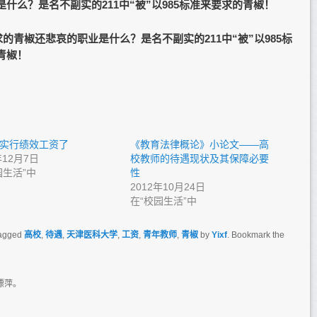
什么？是名不副实的211中“被”以985标准来要求的青椒！
要求的青椒还悲哀的职业是什么？是名不副实的211中“被”以985标
青椒！
实行绩效工资了
《教育法律概论》小论文——高
年12月7日
校教师的待遇现状及其保障必要
园生活”中
性
2012年10月24日
在“校园生活”中
agged
高校
,
待遇
,
天津医科大学
,
工资
,
青年教师
,
青椒
by
Yixf
. Bookmark the
漂萍。