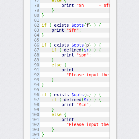
77

else
{
78

print
"$n!     = $fn"
;
79

}
80

}
81

82

if
(
exists
$opts
{
f
}
)
{
83

print
"$fn"
;
84

}
85

86

if
(
exists
$opts
{
p
}
)
{
87

if
(
defined
(
$r
)
)
{
88

print
"$pn"
;
89

}
90

else
{
91

print
92

"Please input the "
r
" if you 
93

}
94

}
95

96

if
(
exists
$opts
{
c
}
)
{
97

if
(
defined
(
$r
)
)
{
98

print
"$cn"
;
99

}
100

else
{
101

print
102

"Please input the "
r
" if you 
103

}
104

}