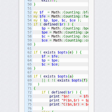
49

exit
(
0
)
;
50

}
51

52

my
$f
=
 Math
::
Counting
::
bfact
(
$n
)
;
53

my
$fe
=
 Math
::
Counting
::
factorial
(
$n
)
;
54

my
(
$p
,
$pe
,
$c
,
$ce
)
;
55

if
(
defined
(
$r
)
)
{
56

$p
=
 Math
::
Counting
::
bperm
(
$n
,
$r
57

$pe
=
 Math
::
Counting
::
permutation
(
58

$c
=
 Math
::
Counting
::
bcomb
(
$n
,
$r
59

$ce
=
 Math
::
Counting
::
combination
(
60

}
61

62

if
(
exists
$opts
{
e
}
)
{
63

$f
=
$fe
;
64

$p
=
$pe
;
65

$c
=
$ce
;
66

}
67

68

if
(
exists
$opts
{
a
}
69

||
(
!
(
exists
$opts
{
f
}
)
&&
!
(
exi
70

)
71

{
72

if
(
defined
(
$r
)
)
{
73

print
"$n!     = $fn"
;
74

print
"P($n,$r) = $pn"
;
75

print
"C($n,$r) = $cn"
;
76

}