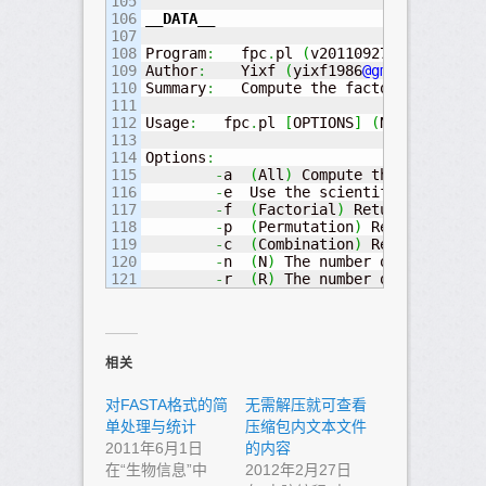
105

106

__DATA__
107

108

Program
:
   fpc
.
pl 
(
v20110927
)
109

Author
:
    Yixf 
(
yixf1986
@gmail
.
com
)
110

Summary
:
   Compute the factorial
,
 numbe
111

112

Usage
:
   fpc
.
pl 
[
OPTIONS
]
(
N
|-
n N
)
(
R
|-
113

114

Options
:
115

-
a  
(
All
)
 Compute the factorial
116

-
e  Use the scientific notation
117

-
f  
(
Factorial
)
 Return the numb
118

-
p  
(
Permutation
)
 Return the nu
119

-
c  
(
Combination
)
 Return the nu
120

-
n  
(
N
)
 The number of elements 
-
r  
(
R
)
 The number of elements 
相关
对FASTA格式的简
无需解压就可查看
单处理与统计
压缩包内文本文件
2011年6月1日
的内容
在“生物信息”中
2012年2月27日