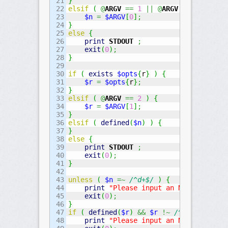
21

}
22

elsif
(
@
ARGV
==
1
||
@
ARGV
==
2
)
{
23

$n
=
$ARGV
[
0
]
;
24

}
25

else
{
26

print
STDOUT
;
27

exit
(
0
)
;
28

}
29

30

if
(
exists
$opts
{
r
}
)
{
31

$r
=
$opts
{
r
}
;
32

}
33

elsif
(
@
ARGV
==
2
)
{
34

$r
=
$ARGV
[
1
]
;
35

}
36

elsif
(
defined
(
$n
)
)
{
37

}
38

else
{
39

print
STDOUT
;
40

exit
(
0
)
;
41

}
42

43

unless
(
$n
=~
/^d+$/
)
{
44

print
"Please input an NATURAL NUMB
45

exit
(
0
)
;
46

}
47

if
(
defined
(
$r
)
&&
$r
!~
/^d+$/
)
{
48

print
"Please input an NATURAL NUMB