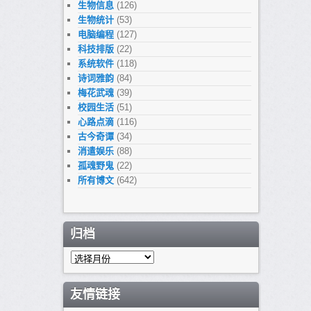
生物信息
(126)
生物统计
(53)
电脑编程
(127)
科技排版
(22)
系统软件
(118)
诗词雅韵
(84)
梅花武魂
(39)
校园生活
(51)
心路点滴
(116)
古今奇谭
(34)
消遣娱乐
(88)
孤魂野鬼
(22)
所有博文
(642)
归档
归
档
友情链接