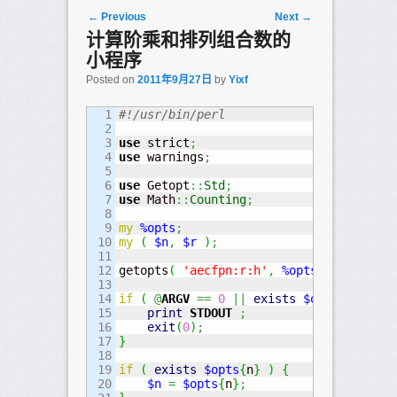
Post navigation
←
Previous
Next
→
计算阶乘和排列组合数的
小程序
Posted on
2011年9月27日
by
Yixf
1

#!/usr/bin/perl 
2

3

use
 strict
;
4

use
 warnings
;
5

6

use
 Getopt
::
Std
;
7

use
 Math
::
Counting
;
8

9

my
%opts
;
10

my
(
$n
,
$r
)
;
11

12

getopts
(
'aecfpn:r:h'
,
%opts
)
;
13

14

if
(
@
ARGV
==
0
||
exists
$opts
{
h
}
)
{
15

print
STDOUT
;
16

exit
(
0
)
;
17

}
18

19

if
(
exists
$opts
{
n
}
)
{
20

$n
=
$opts
{
n
}
;