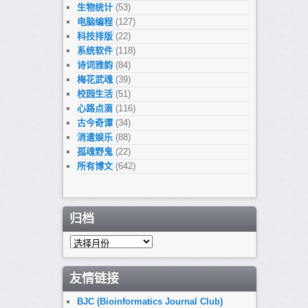
生物统计
(53)
电脑编程
(127)
科技排版
(22)
系统软件
(118)
诗词雅韵
(84)
梅花武魂
(39)
校园生活
(51)
心路点滴
(116)
古今奇谭
(34)
消遣娱乐
(88)
孤魂野鬼
(22)
所有博文
(642)
归档
归
档
友情链接
BJC (Bioinformatics Journal Club)