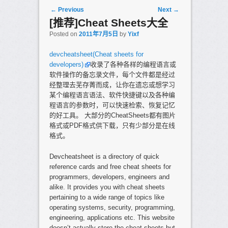
Post navigation
←
Previous
Next
→
[推荐]Cheat Sheets大全
Posted on
2011年7月5日
by
Yixf
devcheatsheet(Cheat sheets for
developers)
收录了各种各样的编程语言或
软件操作的备忘录文件，每个文件都是经过
经整理去芜存菁而成，让你在遗忘或想学习
某个编程语言语法、软件快捷键以及各种编
程语言的参数时，可以快速检索、恢复记忆
的好工具。 大部分的CheatSheets都有图片
格式或PDF格式供下载，只有少部分是在线
格式。
Devcheatsheet is a directory of quick
reference cards and free cheat sheets for
programmers, developers, engineers and
alike. It provides you with cheat sheets
pertaining to a wide range of topics like
operating systems, security, programming,
engineering, applications etc. This website
doesn’t actually store the cheat sheets but