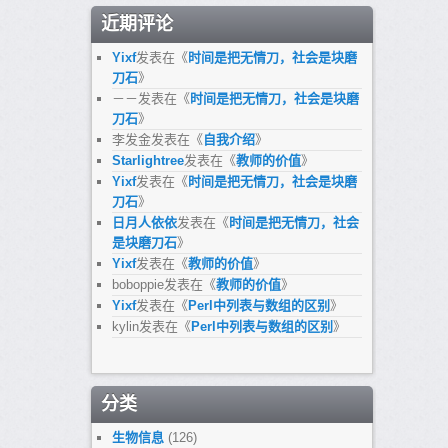
近期评论
Yixf
发表在《
时间是把无情刀，社会是块磨
刀石
》
－－
发表在《
时间是把无情刀，社会是块磨
刀石
》
李发金
发表在《
自我介绍
》
Starlightree
发表在《
教师的价值
》
Yixf
发表在《
时间是把无情刀，社会是块磨
刀石
》
日月人依依
发表在《
时间是把无情刀，社会
是块磨刀石
》
Yixf
发表在《
教师的价值
》
boboppie
发表在《
教师的价值
》
Yixf
发表在《
Perl中列表与数组的区别
》
kylin
发表在《
Perl中列表与数组的区别
》
分类
生物信息
(126)