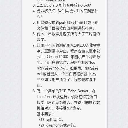
1,2,3,5,6,7,8 如何合并成1-3,5-8？
@x=(5,7,9); $x[1]与@x[1]的区别是什
么？
用最短和优的perl代码对当前目录下的
文件和子目录按修改时间进行排序。
传入一串数字并返回所有大于平均值的
数字。
让用户不断猜测范围从1到100的秘密数
字，直到猜中为止。程序应该以魔术公
式lnt（1+rand 100）来随机产生秘密数
字。当用户猜错时，程序应相应“too
high”或者“too low”。如果用户quit或者
exit或者键入一个空白行程序就中止。
当然如果用户猜到了，程序也应该中
止。
写一个简单的TCP Echo Server，在
linux/unix环境运行，侦听在特定端口，
接受用户的网络输入，并返回同样的数
据给对方，能接受quit命令。
基本要求：
（1）无阻塞IO。
（2）daemon方式运行。