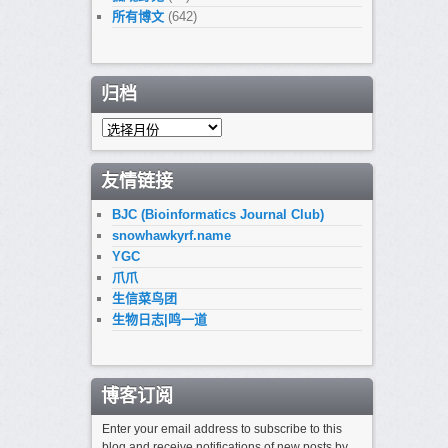
所有博文
(642)
归档
归
档
友情链接
BJC (Bioinformatics Journal Club)
snowhawkyrf.name
YGC
爪爪
生信菜鸟团
生物日志|鸣一道
博客订阅
Enter your email address to subscribe to this
blog and receive notifications of new posts by