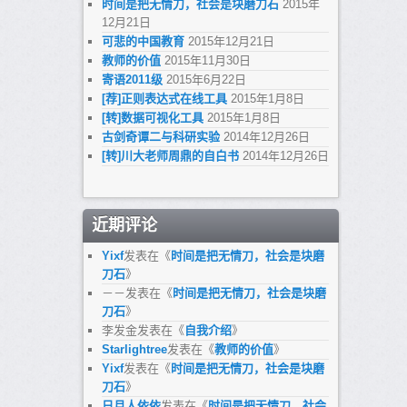
时间是把无情刀，社会是块磨刀石
2015年
12月21日
可悲的中国教育
2015年12月21日
教师的价值
2015年11月30日
寄语2011级
2015年6月22日
[荐]正则表达式在线工具
2015年1月8日
[转]数据可视化工具
2015年1月8日
古剑奇谭二与科研实验
2014年12月26日
[转]川大老师周鼎的自白书
2014年12月26日
近期评论
Yixf
发表在《
时间是把无情刀，社会是块磨
刀石
》
－－
发表在《
时间是把无情刀，社会是块磨
刀石
》
李发金
发表在《
自我介绍
》
Starlightree
发表在《
教师的价值
》
Yixf
发表在《
时间是把无情刀，社会是块磨
刀石
》
日月人依依
发表在《
时间是把无情刀，社会