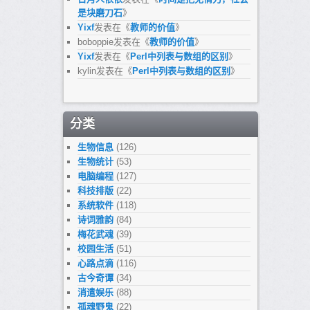
是块磨刀石
》
Yixf
发表在《
教师的价值
》
boboppie
发表在《
教师的价值
》
Yixf
发表在《
Perl中列表与数组的区别
》
kylin
发表在《
Perl中列表与数组的区别
》
分类
生物信息
(126)
生物统计
(53)
电脑编程
(127)
科技排版
(22)
系统软件
(118)
诗词雅韵
(84)
梅花武魂
(39)
校园生活
(51)
心路点滴
(116)
古今奇谭
(34)
消遣娱乐
(88)
孤魂野鬼
(22)