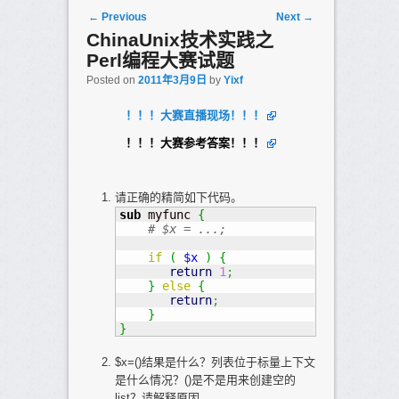
Post navigation
←
Previous
Next
→
ChinaUnix技术实践之
Perl编程大赛试题
Posted on
2011年3月9日
by
Yixf
！！！大赛直播现场！！！
！！！大赛参考答案！！！
请正确的精简如下代码。
sub
 myfunc 
{
# $x = ...;
if
(
$x
)
{
return
1
;
}
else
{
return
;
}
}
$x=()结果是什么？列表位于标量上下文
是什么情况？()是不是用来创建空的
list？请解释原因。