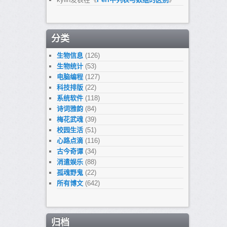
分类
生物信息
(126)
生物统计
(53)
电脑编程
(127)
科技排版
(22)
系统软件
(118)
诗词雅韵
(84)
梅花武魂
(39)
校园生活
(51)
心路点滴
(116)
古今奇谭
(34)
消遣娱乐
(88)
孤魂野鬼
(22)
所有博文
(642)
归档