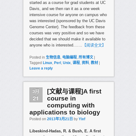
started as a course for grad students at UC
Davis, and we then ran it as a one week
intensive course for anyone on campus who
was interested (sponsored by the UC Davis
Genome Center). The feedback from these
courses was very positive and so we have
decided that we should make it available to
anyone who is interested.……
【阅读全文】
Posted in
生物信息
,
电脑编程
,
所有博文
|
Tagged
Linux
,
Perl
,
Unix
,
课程
,
资料
,
教材
|
Leave a reply
3月
[文献与课程]A first
21
course in
computing with
applications to biology
Posted on
2013年3月21日
by
Yixf
Libeskind-Hadas, R. & Bush, E. A first