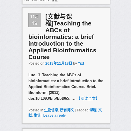
TAG ARCHIVES:
课程
11月
[文献与课
18
程]Teaching the
ABCs of
bioinformatics: a brief
introduction to the
Applied Bioinformatics
Course
Posted on
2013年11月18日
by
Yixf
Luo, J. Teaching the ABCs of
bioinformatics: a brief introduction to the
Applied Bioinformatics Course. Brief.
Bioinform. (2013).
doi:10.1093/bib/bbt065
……
【阅读全文】
Posted in
生物信息
,
所有博文
|
Tagged
课程
,
文
献
,
生信
|
Leave a reply