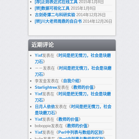
[荐]正则表达式在线工具
2015年1月8日
[转]数据可视化工具
2015年1月8日
古剑奇谭二与科研实验
2014年12月26日
[转]川大老师周鼎的自白书
2014年12月26日
近期评论
Yixf
发表在《
时间是把无情刀，社会是块磨
刀石
》
－－
发表在《
时间是把无情刀，社会是块磨
刀石
》
李发金
发表在《
自我介绍
》
Starlightree
发表在《
教师的价值
》
Yixf
发表在《
时间是把无情刀，社会是块磨
刀石
》
日月人依依
发表在《
时间是把无情刀，社会
是块磨刀石
》
Yixf
发表在《
教师的价值
》
boboppie
发表在《
教师的价值
》
Yixf
发表在《
Perl中列表与数组的区别
》
kylin
发表在《
Perl中列表与数组的区别
》