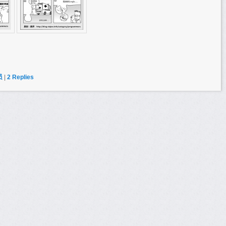
员
|
2
Replies