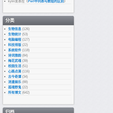
kylin
发表在《
Perl中列表与数组的区别
》
分类
生物信息
(126)
生物统计
(53)
电脑编程
(127)
科技排版
(22)
系统软件
(118)
诗词雅韵
(84)
梅花武魂
(39)
校园生活
(51)
心路点滴
(116)
古今奇谭
(34)
消遣娱乐
(88)
孤魂野鬼
(22)
所有博文
(642)
归档