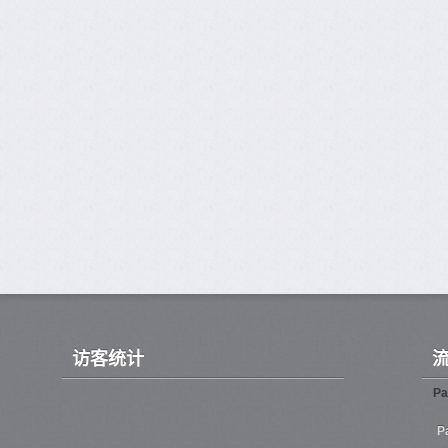
访客统计
Pa
P