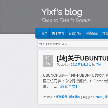
Yixf's blog
Face to Fate in Dream.
MAIN MENU
SKIP TO PRIMARY CONTENT
SKIP TO SECONDARY CONTENT
首页
关于本博
自我介绍
网络足迹
推
TAG ARCHIVES:
漫画
[转]关于UBUNT
3月
16
Posted on
2012年3月16日
by
Yixf
UBUNCHU是一部关于UBUNTU的
里三位同学（命令行控部长、H Game大
事。……
【阅读全文】
Posted in
系统软件
,
所有博文
|
Tagged
Ubuntu
,
漫