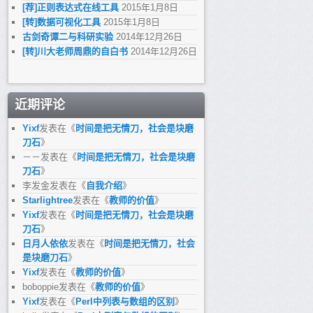
[荐]正则表达式在线工具
2015年1月8日
[转]数据可视化工具
2015年1月8日
古剑奇谭二与科研实验
2014年12月26日
[转]川大老师周鼎的自白书
2014年12月26日
近期评论
Yixf
发表在《
时间是把无情刀，社会是块磨
刀石
》
－－
发表在《
时间是把无情刀，社会是块磨
刀石
》
李发金
发表在《
自我介绍
》
Starlightree
发表在《
教师的价值
》
Yixf
发表在《
时间是把无情刀，社会是块磨
刀石
》
日月人依依
发表在《
时间是把无情刀，社会
是块磨刀石
》
Yixf
发表在《
教师的价值
》
boboppie
发表在《
教师的价值
》
Yixf
发表在《
Perl中列表与数组的区别
》