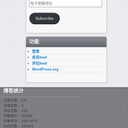
电
子
邮
箱
Subscribe
地
址
功能
登录
条目feed
评论feed
WordPress.org
博客统计
文章总数： 647
页面总数： 6
评论总数： 439
字数统计： 40,669
印象评分： 10813070
访问次数： 189503