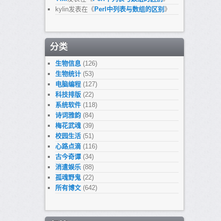
kylin
发表在《
Perl中列表与数组的区别
》
分类
生物信息
(126)
生物统计
(53)
电脑编程
(127)
科技排版
(22)
系统软件
(118)
诗词雅韵
(84)
梅花武魂
(39)
校园生活
(51)
心路点滴
(116)
古今奇谭
(34)
消遣娱乐
(88)
孤魂野鬼
(22)
所有博文
(642)