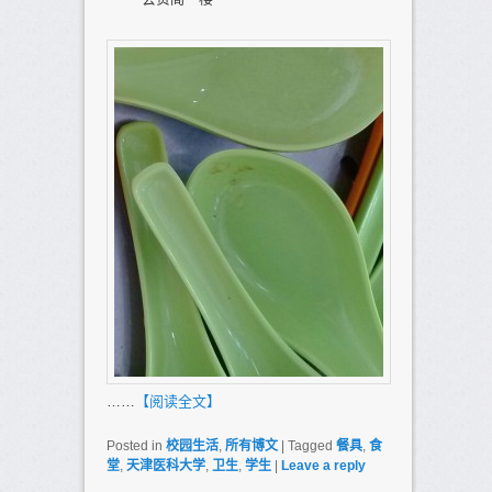
……
【阅读全文】
Posted in
校园生活
,
所有博文
|
Tagged
餐具
,
食
堂
,
天津医科大学
,
卫生
,
学生
|
Leave a reply