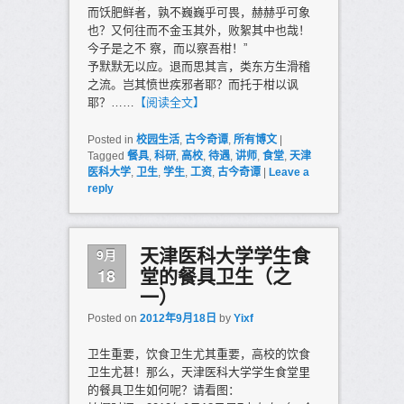
而饫肥鲜者，孰不巍巍乎可畏，赫赫乎可象
也？又何往而不金玉其外，败絮其中也哉！
今子是之不 察，而以察吾柑！”
予默默无以应。退而思其言，类东方生滑稽
之流。岂其愤世疾邪者耶？而托于柑以讽
耶？……
【阅读全文】
Posted in
校园生活
,
古今奇谭
,
所有博文
|
Tagged
餐具
,
科研
,
高校
,
待遇
,
讲师
,
食堂
,
天津
医科大学
,
卫生
,
学生
,
工资
,
古今奇谭
|
Leave a
reply
9月
天津医科大学学生食
18
堂的餐具卫生（之
一）
Posted on
2012年9月18日
by
Yixf
卫生重要，饮食卫生尤其重要，高校的饮食
卫生尤甚！那么，天津医科大学学生食堂里
的餐具卫生如何呢？请看图：