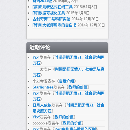
寄语2011级
2015年6月22日
[荐]正则表达式在线工具
2015年1月8日
[转]数据可视化工具
2015年1月8日
古剑奇谭二与科研实验
2014年12月26日
[转]川大老师周鼎的自白书
2014年12月26日
近期评论
Yixf
发表在《
时间是把无情刀，社会是块磨
刀石
》
－－
发表在《
时间是把无情刀，社会是块磨
刀石
》
李发金
发表在《
自我介绍
》
Starlightree
发表在《
教师的价值
》
Yixf
发表在《
时间是把无情刀，社会是块磨
刀石
》
日月人依依
发表在《
时间是把无情刀，社会
是块磨刀石
》
Yixf
发表在《
教师的价值
》
boboppie
发表在《
教师的价值
》
Yixf
发表在《
Perl中列表与数组的区别
》