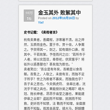
10月
金玉其外 败絮其中
16
Posted on
2012年10月16日
by
Yixf
史书记载：《卖柑者言》
杭有卖果者，善藏柑，涉寒暑不溃。出之烨
然，玉质而金色。置于市，贾十倍，人争鬻
之。予贸得其一，剖之，如有烟扑口鼻，视
其中，干若败絮。予怪而问之曰：“若所市于
人者，将以实笾豆，奉祭祀，供宾客乎？将
衒外以惑愚瞽也？甚矣哉为欺也。”
卖者笑曰：“吾业是有年矣，吾赖是以食吾
躯。吾售之，人取之，未尝有言，而独不足
子所乎？世之为欺者不寡矣，而独我也乎？
吾子未之思也。今夫佩虎符、 坐皋比者，洸
洸乎干城之具也，果能授孙吴之略耶？峨大
冠、拖长绅者，昂昂乎庙堂之器也，果能建
伊皋之业耶？盗起而不知御，民困而不知
救，吏奸而不知禁，法 斁而不知理，坐糜廪
粟而不知耻。观其坐高堂，骑大马，醉醇醴