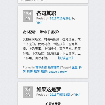
TAG ARCHIVES:
医生
10月
各司其职
29
Posted on
2013年10月29日
by
Yixf
史书记载：《韩非子·扬权》
夫物者有所宜，材者有所施，各处其宜，故
上下无为。使鸡司夜，令狸执鼠，皆用其
能，上乃无事。上有所长，事乃不方。矜而
好能，下之所欺；辩惠好生，下因其材。上
下易用，国故不治。……
【阅读全文】
Posted in
古今奇谭
,
所有博文
|
Tagged
医生
,
科
学
,
科研
,
教学
,
教师
|
Leave a reply
5月
如果这是梦
23
Posted on
2013年5月23日
by
Yixf
如果这是梦