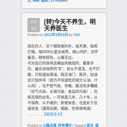
生
,
科研
,
医院
|
10
Replies
3月
[转]今天不养生，明
15
天养医生
Posted on
2013年3月15日
by
Yixf
现在的人，买个钢铁做的车，每天擦，每周
打蜡。每5000公里去保养，细心呵护，关怀
备至。稍有损伤，心痛无比。
可对自已的身体这辆血肉做成的、最豪华
的、最应该保养的“车”，却从不清洗、也不打
腊，只知道加满油、踩足油门、疯开，加油
还只加90号（因为不知道吃的是什么油、什
么肉），也不管气候、早晚、路况有多糟糕
（空气污染，水源污染，食品的污染），风
雨无阻的出车。一开就是几年、几十年，从
不保养、从不维护。即使休息，也是处于怠
速状态（通宵玩牌，唱歌，吃宵夜喝酒）
…………
【阅读全文】
Posted in
心路点滴
,
所有博文
|
Tagged
医生
,
医