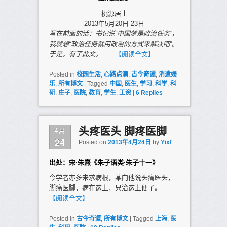
桃源居士
2013年5月20日-23日
写在前面的话：书记说“中国梦是政治任务”，
我就想“政治任务就用政治的方式来解决吧”。
于是，有了此文。
……
【阅读全文】
Posted in
校园生活
,
心路点滴
,
古今奇谭
,
消遣娱
乐
,
所有博文
|
Tagged
中国
,
医生
,
学习
,
科学
,
科
研
,
庄子
,
医院
,
教育
,
学生
,
工资
|
6
Replies
4月
头疼医头 脚疼医脚
24
Posted on
2013年4月24日
by
Yixf
出处：宋·朱熹《朱子语类·朱子十一》
今学者亦多来求病根，某向他说头痛医头，
脚痛医脚，病在这上，只治这上便了。……
【阅读全文】
Posted in
古今奇谭
,
所有博文
|
Tagged
上海
,
医