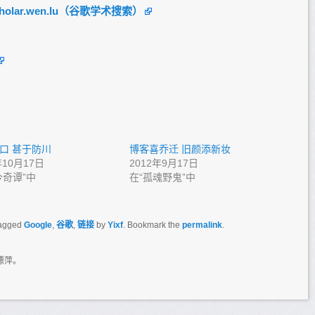
/scholar.wen.lu（谷歌学术搜索）
口 甚于防川
博客喜乔迁 旧颜添新妆
年10月17日
2012年9月17日
今奇谭”中
在“孤魂野鬼”中
agged
Google
,
谷歌
,
链接
by
Yixf
. Bookmark the
permalink
.
漂萍。