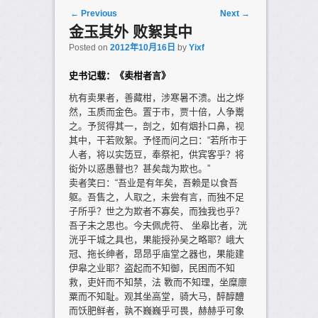
Post navigation
←
Previous
Next
→
金玉其外 败絮其中
Posted on
2012年10月16日
by
Yixf
史书记载：《卖柑者言》
杭有卖果者，善藏柑，涉寒暑不溃。出之烨
然，玉质而金色。置于市，贾十倍，人争鬻
之。予贸得其一，剖之，如有烟扑口鼻，视
其中，干若败絮。予怪而问之曰：“若所市于
人者，将以实笾豆，奉祭祀，供宾客乎？将
衒外以惑愚瞽也？甚矣哉为欺也。”
卖者笑曰：“吾业是有年矣，吾赖是以食吾
躯。吾售之，人取之，未尝有言，而独不足
子所乎？世之为欺者不寡矣，而独我也乎？
吾子未之思也。今夫佩虎符、 坐皋比者，洸
洸乎干城之具也，果能授孙吴之略耶？峨大
冠、拖长绅者，昂昂乎庙堂之器也，果能建
伊皋之业耶？盗起而不知御，民困而不知
救，吏奸而不知禁，法 斁而不知理，坐糜廪
粟而不知耻。观其坐高堂，骑大马，醉醇醴
而饫肥鲜者，孰不巍巍乎可畏，赫赫乎可象