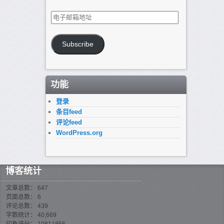
电
子
邮
箱
Subscribe
地
址
功能
登录
条目feed
评论feed
WordPress.org
博客统计
文章总数： 647
页面总数： 6
评论总数： 439
字数统计： 40,669
印象评分： 10811856