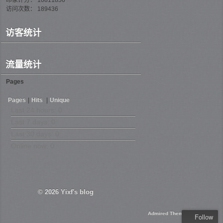
访问次数： 189436
访客统计
流量统计
Pages
Pages
|
Hits
|
Unique
Last 24 hours:
0
Last 7 days:
0
Last 30 days:
0
Online now: 0
© 2026
Yixf's blog
Admired Theme
Follow