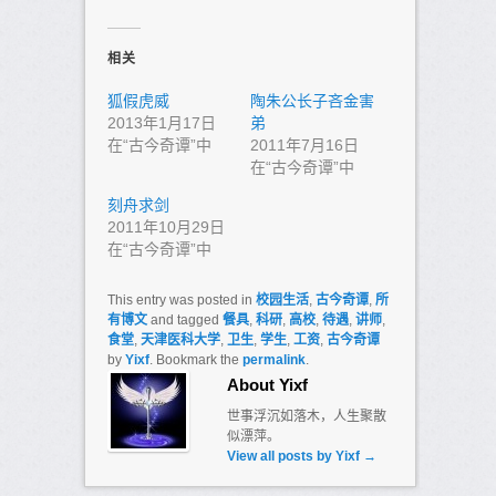
相关
狐假虎威
陶朱公长子吝金害
2013年1月17日
弟
在“古今奇谭”中
2011年7月16日
在“古今奇谭”中
刻舟求剑
2011年10月29日
在“古今奇谭”中
This entry was posted in
校园生活
,
古今奇谭
,
所
有博文
and tagged
餐具
,
科研
,
高校
,
待遇
,
讲师
,
食堂
,
天津医科大学
,
卫生
,
学生
,
工资
,
古今奇谭
by
Yixf
. Bookmark the
permalink
.
About Yixf
世事浮沉如落木，人生聚散
似漂萍。
View all posts by Yixf
→