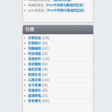
Yixf
发表在《
Perl中列表与数组的区别
》
kylin
发表在《
Perl中列表与数组的区别
》
分类
生物信息
(126)
生物统计
(53)
电脑编程
(127)
科技排版
(22)
系统软件
(118)
诗词雅韵
(84)
梅花武魂
(39)
校园生活
(51)
心路点滴
(116)
古今奇谭
(34)
消遣娱乐
(88)
孤魂野鬼
(22)
所有博文
(642)