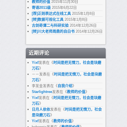
教师的价值
2015年11月30日
寄语2011级
2015年6月22日
[荐]正则表达式在线工具
2015年1月8日
[转]数据可视化工具
2015年1月8日
古剑奇谭二与科研实验
2014年12月26日
[转]川大老师周鼎的自白书
2014年12月26日
近期评论
Yixf
发表在《
时间是把无情刀，社会是块磨
刀石
》
－－
发表在《
时间是把无情刀，社会是块磨
刀石
》
李发金
发表在《
自我介绍
》
Starlightree
发表在《
教师的价值
》
Yixf
发表在《
时间是把无情刀，社会是块磨
刀石
》
日月人依依
发表在《
时间是把无情刀，社会
是块磨刀石
》
Yixf
发表在《
教师的价值
》
boboppie
发表在《
教师的价值
》