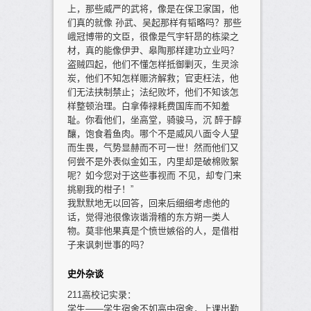
上，那些威严的武将，像是在保卫家国，他
们真的就像 孙武、吴起那样有韬略吗？那些
峨冠博带的文臣，很像是气宇轩昂的栋梁之
材，真的能像伊尹、皋陶那样建功立业吗？
盗贼四起，他们不懂怎样抵御剿灭，生灵涂
炭，他们不知怎样赈济解救；官吏枉法，他
们无法挟制禁止；法纪败坏，他们不知该怎
样整顿治理。白拿俸禄耗费国库而不知羞
耻。你看他们，坐高堂，骑骏马，沉 醉于醇
釀，饱食着鱼肉。哪个不是威风八面令人望
而生畏，气势显赫而不可一世！然而他们又
何尝不是外表似金如玉，内里却是破棉败絮
呢？如今您对于这些事视而 不见，却专门来
挑剔我的柑子！”
我默默地无以回答，回来后细细考虑他的
话，觉得池很像诙谐滑稽的东方朔一类人
物。莫非他果真是个愤世嫉俗的人，是借柑
子来讽刺世事的吗？
史外杂谈
211高校记实录：
学生——学生宿舍不如高中宿舍，上课出勤