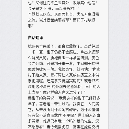
也？又何往而不金玉其外，败絮其中也哉！
今子是之不 察，而以察吾柑！”
予默默无以应。退而思其言，类东方生滑稽
之流。岂其愤世疾邪者耶？而托于柑以讽
耶？
白话翻译
杭州有个果贩子，很会贮藏柑子。虽然经过
一冬一夏，柑子仍然不会腐烂，拿出来还那
么鲜灵灵的，质地像玉一样晶莹洁润，皮色
金光灿灿。可是剖开来一看，中间却干枯得
像破棉败絮一般。我很奇怪，就问他：“你卖
柑子给人家，是打算让人家放在笾豆之中供
祭祀用呢，还是拿去待嘉宾用呢？或者只不
过用这种漂亮 的外观去迷惑笨拙、盲目的人
上当呢？你这样骗人也太过分了！”
卖柑子的笑着说：“我卖这样的柑子已经好多
年了，靠着这一营生过活。我卖它，人们买
它，从来没听到什么闲言碎语，为什么偏偏
只有您不满意而忿忿 不平呢？世上骗人的事
多着呢，难道只有我一个吗？我的先生，您
不想想看！当今佩戴虎符，高坐在虎皮交椅