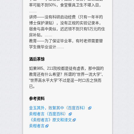
率可能不到50%，食堂餐具卫生不堪入目，
……
讲师——没有科研启动经费（只有一年半的
博士保护津贴），没有正规的实验记录本，
宿舍与高中类似，迟迟领不到只有5万元的住
房补贴，……
教育——为了保证毕业率，有时老师需要替
学生做毕业设计……
酒后茶馀
如果985、211院校都是徒有虚表，那中国的
教育还有什么希望？所谓的“世界一流大学”、
“世界高水平大学”不过是逞一时口舌之快而
已。
参考资料
金玉其外，败絮其中（百度百科）
卖柑者言（百度百科）
《卖柑者言》原文和译文
卖柑者言