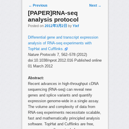
Post navigation
←
Previous
Next
→
[PAPER]RNA-seq
analysis protocol
Posted on
2012年3月2日
by
Yixf
Differential gene and transcript expression
analysis of RNA-seq experiments with
TopHat and Cufflinks.
Nature Protocols
7, 562–578 (2012)
doi:10.1038/nprot.2012.016 Published online
01 March 2012
Abstract:
Recent advances in high-throughput cDNA
sequencing (RNA-seq) can reveal new
genes and splice variants and quantify
expression genome-wide in a single assay.
The volume and complexity of data from
RNA-seq experiments necessitate scalable,
fast and mathematically principled analysis
software. TopHat and Cufflinks are free,