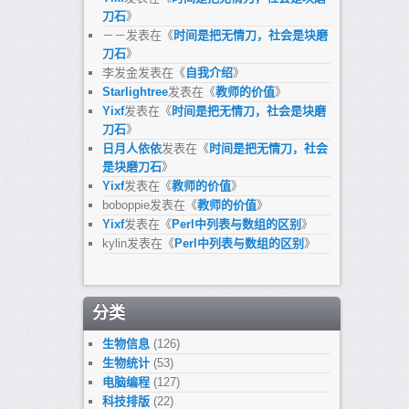
刀石
》
－－
发表在《
时间是把无情刀，社会是块磨
刀石
》
李发金
发表在《
自我介绍
》
Starlightree
发表在《
教师的价值
》
Yixf
发表在《
时间是把无情刀，社会是块磨
刀石
》
日月人依依
发表在《
时间是把无情刀，社会
是块磨刀石
》
Yixf
发表在《
教师的价值
》
boboppie
发表在《
教师的价值
》
Yixf
发表在《
Perl中列表与数组的区别
》
kylin
发表在《
Perl中列表与数组的区别
》
分类
生物信息
(126)
生物统计
(53)
电脑编程
(127)
科技排版
(22)