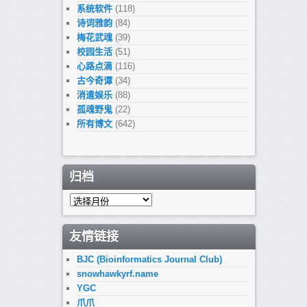
系统软件
(118)
诗词雅韵
(84)
梅花武魂
(39)
校园生活
(51)
心路点滴
(116)
古今奇谭
(34)
消遣娱乐
(88)
孤魂野鬼
(22)
所有博文
(642)
归档
归
档
友情链接
BJC (Bioinformatics Journal Club)
snowhawkyrf.name
YGC
爪爪