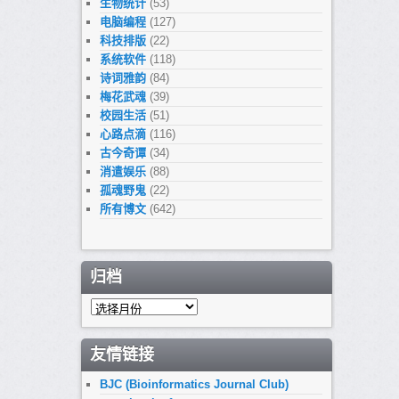
生物统计
(53)
电脑编程
(127)
科技排版
(22)
系统软件
(118)
诗词雅韵
(84)
梅花武魂
(39)
校园生活
(51)
心路点滴
(116)
古今奇谭
(34)
消遣娱乐
(88)
孤魂野鬼
(22)
所有博文
(642)
归档
归
档
友情链接
BJC (Bioinformatics Journal Club)