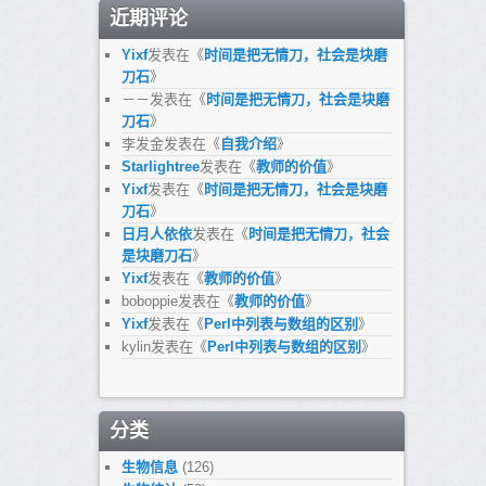
近期评论
Yixf
发表在《
时间是把无情刀，社会是块磨
刀石
》
－－
发表在《
时间是把无情刀，社会是块磨
刀石
》
李发金
发表在《
自我介绍
》
Starlightree
发表在《
教师的价值
》
Yixf
发表在《
时间是把无情刀，社会是块磨
刀石
》
日月人依依
发表在《
时间是把无情刀，社会
是块磨刀石
》
Yixf
发表在《
教师的价值
》
boboppie
发表在《
教师的价值
》
Yixf
发表在《
Perl中列表与数组的区别
》
kylin
发表在《
Perl中列表与数组的区别
》
分类
生物信息
(126)