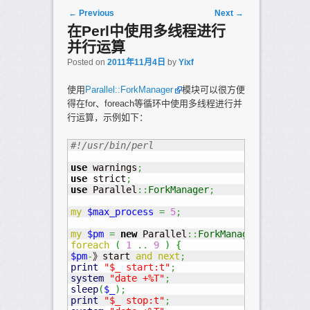
Post navigation
←
Previous
Next
→
在Perl中使用多线程进行
并行运算
Posted on
2011年11月4日
by
Yixf
使用
Parallel::ForkManager
模块可以很方便
得在for、foreach等循环中使用多线程进行并
行运算，示例如下：
#!/usr/bin/perl
use
 warnings
;
use
 strict
;
use
 Parallel
::
ForkManager
;
my
$max_process
=
5
;
my
$pm
=
new
 Parallel
::
ForkManager
(
$max_pro
foreach
(
1
..
9
)
{
$pm
-
》start 
and
next
;
print
"$_ start:t"
;
system
"date +%T"
;
sleep
(
$_
)
;
print
"$_ stop:t"
;