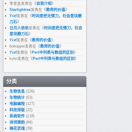
李发金
发表在《
自我介绍
》
Starlightree
发表在《
教师的价值
》
Yixf
发表在《
时间是把无情刀，社会是块磨
刀石
》
日月人依依
发表在《
时间是把无情刀，社会
是块磨刀石
》
Yixf
发表在《
教师的价值
》
boboppie
发表在《
教师的价值
》
Yixf
发表在《
Perl中列表与数组的区别
》
kylin
发表在《
Perl中列表与数组的区别
》
分类
生物信息
(126)
生物统计
(53)
电脑编程
(127)
科技排版
(22)
系统软件
(118)
诗词雅韵
(84)
梅花武魂
(39)