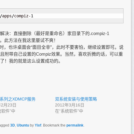
/
apps
/
compiz-
1
决：直接删除（最好是重命名）家目录下的.compiz-1
重启即可。此方法在我这里屡试不爽！
时，也许桌面会“面目全非”，此时不要害怕，继续设置即可。说
附带自己设置的Compiz效果。当然，喜欢折腾的话，可以重
了！我的就是这么设置成功的。
系列之XDMCP服务
双系统安装与使用策略
年2月23日
2012年3月16日
统软件”中
在“系统软件”中
agged
3D
,
Ubuntu
by
Yixf
. Bookmark the
permalink
.