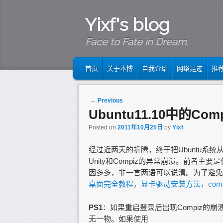
Yixf's blog
Face to Fate in Dream.
MAIN MENU
SKIP TO PRIMARY CONTENT
SKIP TO SECONDARY CONTENT
首页
关于本博
自我介绍
网络足迹
推
Post navigation
←
Previous
Ubuntu11.10中的Com
Posted on
2011年10月25日
by
Yixf
经过近两天的折腾，终于把Ubuntu系统从
Unity和Compiz的异常崩溃。前者
因多多，非一言两语可以说清。为了避免
桌面完全教程，显卡驱动安装方法，com
PS1
：如果重启登录后出现Compiz的崩
无一物。如果使用