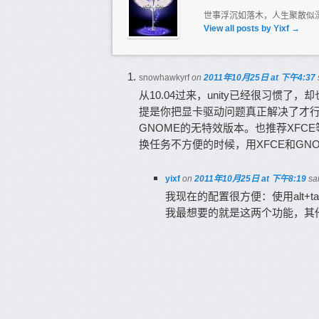
世事浮沉如落木，人生聚散似
View all posts by Yixf
→
snowhawkyrf
on
2011年10月25日 at 下午4:37
从10.04过来，unity已经很习惯
提是你把显卡驱动问题真正解决了才行，
GNOME的无特效版本。也推荐XF
换任务不方便的时候，用XFCE和GNO
yixf
on
2011年10月25日 at 下午8:19
sa
我现在的配置很方便：使用alt+t
我最想要的就是这两个功能，其