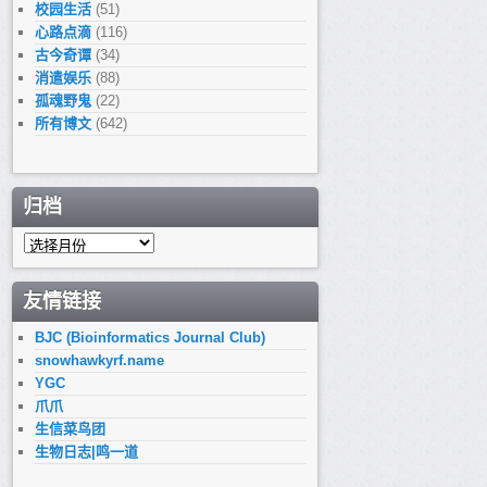
校园生活
(51)
心路点滴
(116)
古今奇谭
(34)
消遣娱乐
(88)
孤魂野鬼
(22)
所有博文
(642)
归档
归
档
友情链接
BJC (Bioinformatics Journal Club)
snowhawkyrf.name
YGC
爪爪
生信菜鸟团
生物日志|鸣一道