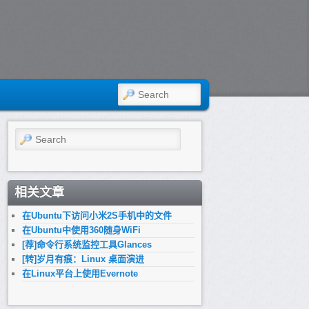
SEARCH
Search
相关文章
在Ubuntu下访问小米2S手机中的文件
在Ubuntu中使用360随身WiFi
[荐]命令行系统监控工具Glances
[转]岁月有痕：Linux 桌面演进
在Linux平台上使用Evernote