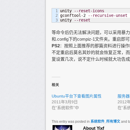
1

unity 
--reset-icons
2

gconftool-
2
--recursive-unset
unity 
--reset
等命令后仍无法解决问题，可以采用暴力解
和.config下的compiz-1文件夹。
PS2
：按照上面推荐的那篇资料进行操作
不定重启后莫名其妙的就会恢复正常，而且
复设置几次，说不定什么时候就大功告成
相关
Ubuntu平台下查看图片属性
服务器
2011年3月9日
2012
在“系统软件”中
在“系
This entry was posted in
系统软件
,
所有博文
and t
About Yixf