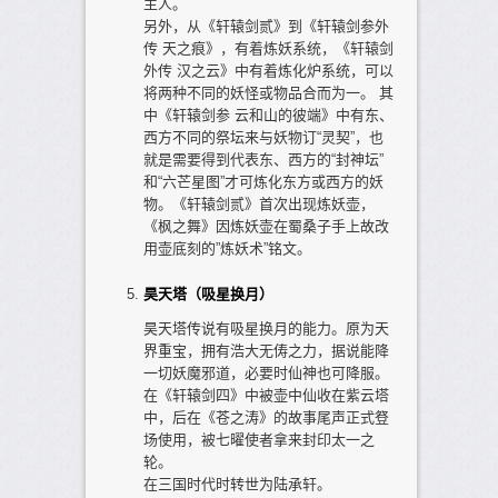
主人。
另外，从《轩辕剑贰》到《轩辕剑参外
传 天之痕》，有着炼妖系统，《轩辕剑
外传 汉之云》中有着炼化炉系统，可以
将两种不同的妖怪或物品合而为一。 其
中《轩辕剑参 云和山的彼端》中有东、
西方不同的祭坛来与妖物订“灵契”，也
就是需要得到代表东、西方的“封神坛”
和“六芒星图”才可炼化东方或西方的妖
物。《轩辕剑贰》首次出现炼妖壶，
《枫之舞》因炼妖壶在蜀桑子手上故改
用壶底刻的”炼妖术”铭文。
昊天塔（吸星换月）
昊天塔传说有吸星换月的能力。原为天
界重宝，拥有浩大无俦之力，据说能降
一切妖魔邪道，必要时仙神也可降服。
在《轩辕剑四》中被壶中仙收在紫云塔
中，后在《苍之涛》的故事尾声正式豋
场使用，被七曜使者拿来封印太一之
轮。
在三国时代时转世为陆承轩。