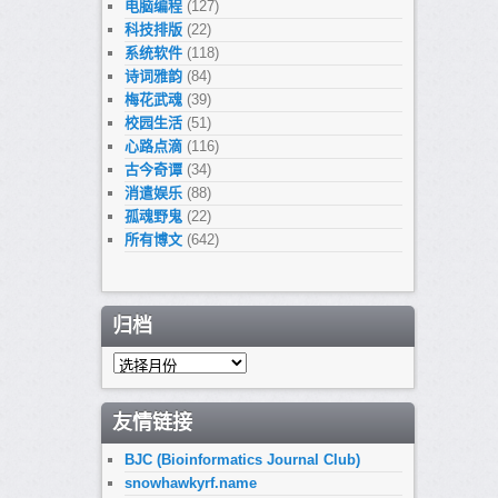
电脑编程
(127)
科技排版
(22)
系统软件
(118)
诗词雅韵
(84)
梅花武魂
(39)
校园生活
(51)
心路点滴
(116)
古今奇谭
(34)
消遣娱乐
(88)
孤魂野鬼
(22)
所有博文
(642)
归档
归
档
友情链接
BJC (Bioinformatics Journal Club)
snowhawkyrf.name