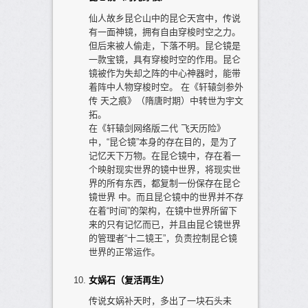
仙人故乡昆仑山中的昆仑天宫中，传说
有一面神镜，拥有自由穿梭时空之力。
但后来被人偷走，下落不明。昆仑镜是
一款宝镜，具有穿梭时空的作用。昆仑
镜被作为失却之阵的中心神器时，能带
着阵中人物穿梭时空。 在《轩辕剑参外
传 天之痕》（隋唐时期）中转世为宇文
拓。
在《轩辕剑网络版二代 飞天历险》
中，“昆仑镜”本身的存在目的，是为了
记忆天下万物。在昆仑镜中，存在着一
个映射现实世界的镜中世界，将现实世
界的所有东西，都复制一份保存在昆仑
镜世界 中。而且昆仑镜中的世界并不存
在着“时间”的架构，在镜中世界所留下
来的只有记忆而已，并且由昆仑镜世界
的管理者“十二镜王”，负责控制昆仑镜
世界的正常运作。
女娲石（复活再生）
传说女娲补天时，多出了一块石头未