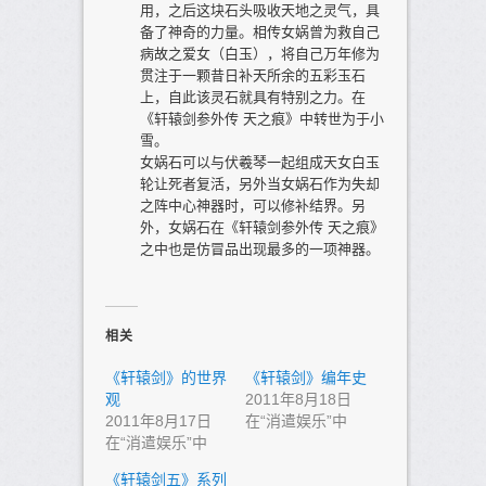
用，之后这块石头吸收天地之灵气，具
备了神奇的力量。相传女娲曾为救自己
病故之爱女（白玉），将自己万年修为
贯注于一颗昔日补天所余的五彩玉石
上，自此该灵石就具有特别之力。在
《轩辕剑参外传 天之痕》中转世为于小
雪。
女娲石可以与伏羲琴一起组成天女白玉
轮让死者复活，另外当女娲石作为失却
之阵中心神器时，可以修补结界。另
外，女娲石在《轩辕剑参外传 天之痕》
之中也是仿冒品出现最多的一项神器。
相关
《轩辕剑》的世界
《轩辕剑》编年史
观
2011年8月18日
2011年8月17日
在“消遣娱乐”中
在“消遣娱乐”中
《轩辕剑五》系列