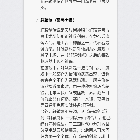
在轩辕剑伍的世界中于山海界转世为夏
柔。
轩辕剑（最强力量）
轩辕剑传说是天界诸神赐与轩辕黄帝击
败蚩尤所使用的神兵利器，在黄帝后流
落人间。是上古十神器之一，代表着最
强力量。轩辕剑也是轩辕剑系列游戏中
最早出场，在《轩辕剑贰》之后的每款
都必然出现的神器。
在游戏中，轩辕剑是一把青铜古剑，游
戏中一般都作为最强的武器出现，但也
有会完全不作为武器出现。一般主角在
游戏接近尾声时，由于种种机缘巧合获
得，用来匡扶正义或拯救世界。截至目
前为止共有何然、赛特、水镜、慕容诗
等四名角色可实际装备轩辕剑。
另外，轩辕剑的来源，从《轩辕剑贰》
到《轩辕剑伍 一剑凌云山海情》，也已
经有四种说法。于三国时代中分别转世
为皇甫朝云和徐暮云，尔后两人再次回
归为同一个个体。在《轩辕剑参 云和山