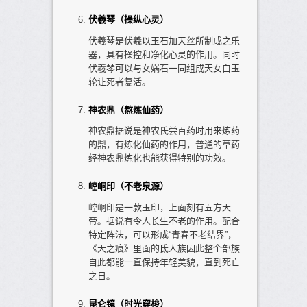
伏羲琴（操纵心灵）
伏羲琴是伏羲以玉石加天丝所制成之乐
器，具有操控和净化心灵的作用。同时
伏羲琴可以与女娲石一同组成天女白玉
轮让死者复活。
神农鼎（熬炼仙药）
神农鼎据说是神农氏尝百药时用来炼药
的鼎，有炼化仙药的作用，普通的草药
经神农鼎炼化也能获得特别的功效。
崆峒印（不老泉源）
崆峒印是一款玉印，上面刻有五方天
帝。据说有令人长生不老的作用。配合
特定阵法，可以形成“青春不老结界”，
《天之痕》里面的氐人族因此整个部族
自此都能一直保持年轻美貌，直到死亡
之日。
昆仑镜（时光穿梭）