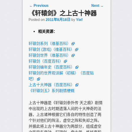
Post navigation
←
Previous
Next
→
《轩辕剑》之上古十神器
Posted on
2011年8月18日
by
Yixf
相关资源：
轩辕剑系列（维基百科）
轩辕剑 (游戏)（维基百科）
轩辕剑世界（维基百科）
轩辕剑（百度百科）
轩辕剑编年史（百度百科）
轩辕剑的世界观详解（初稿）（百度贴
吧）
上古十大神器（百度百科）
《轩辕剑五》系列剧情梗概
上古十神器是《轩辕剑参外传 天之痕》剧情
中出现的上古时期遗落人间的十大神奇的法
器，上古诸神根据它们各自的特性创造了两
个针对他们的阵法，虚空之阵和失却之阵。
并据此将上古十神器分为两部分，组成虚空