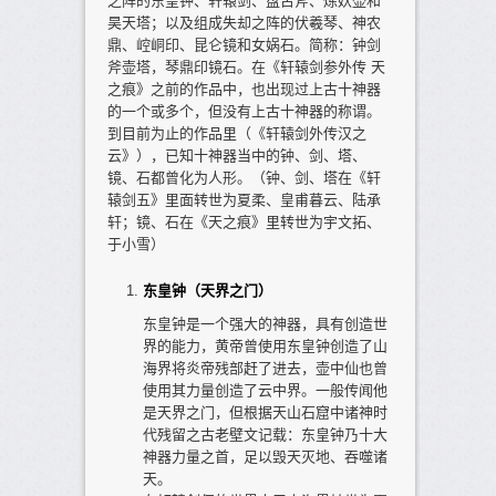
之阵的东皇钟、轩辕剑、盘古斧、炼妖壶和
昊天塔；以及组成失却之阵的伏羲琴、神农
鼎、崆峒印、昆仑镜和女娲石。简称：钟剑
斧壶塔，琴鼎印镜石。在《轩辕剑参外传 天
之痕》之前的作品中，也出现过上古十神器
的一个或多个，但没有上古十神器的称谓。
到目前为止的作品里（《轩辕剑外传汉之
云》），已知十神器当中的钟、剑、塔、
镜、石都曾化为人形。（钟、剑、塔在《轩
辕剑五》里面转世为夏柔、皇甫暮云、陆承
轩；镜、石在《天之痕》里转世为宇文拓、
于小雪）
东皇钟（天界之门）
东皇钟是一个强大的神器，具有创造世
界的能力，黄帝曾使用东皇钟创造了山
海界将炎帝残部赶了进去，壶中仙也曾
使用其力量创造了云中界。一般传闻他
是天界之门，但根据天山石窟中诸神时
代残留之古老壁文记载：东皇钟乃十大
神器力量之首，足以毁天灭地、吞噬诸
天。