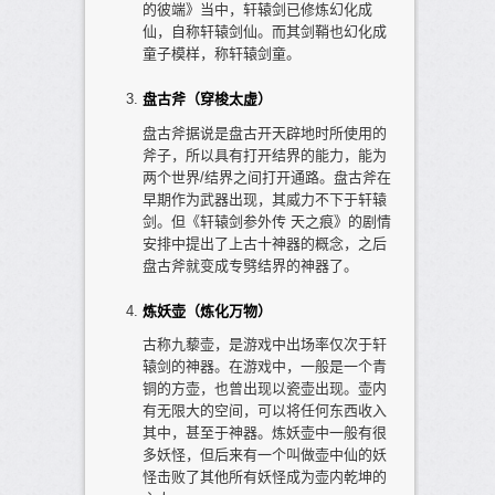
的彼端》当中，轩辕剑已修炼幻化成
仙，自称轩辕剑仙。而其剑鞘也幻化成
童子模样，称轩辕剑童。
盘古斧（穿梭太虚）
盘古斧据说是盘古开天辟地时所使用的
斧子，所以具有打开结界的能力，能为
两个世界/结界之间打开通路。盘古斧在
早期作为武器出现，其威力不下于轩辕
剑。但《轩辕剑参外传 天之痕》的剧情
安排中提出了上古十神器的概念，之后
盘古斧就变成专劈结界的神器了。
炼妖壶（炼化万物）
古称九藜壶，是游戏中出场率仅次于轩
辕剑的神器。在游戏中，一般是一个青
铜的方壶，也曾出现以瓷壶出现。壶内
有无限大的空间，可以将任何东西收入
其中，甚至于神器。炼妖壶中一般有很
多妖怪，但后来有一个叫做壶中仙的妖
怪击败了其他所有妖怪成为壶内乾坤的