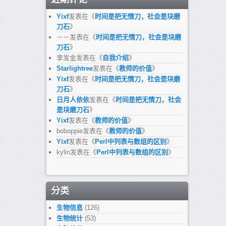
Yixf
发表在《
时间是把无情刀，社会是块磨
刀石
》
－－
发表在《
时间是把无情刀，社会是块磨
刀石
》
李发金
发表在《
自我介绍
》
Starlightree
发表在《
教师的价值
》
Yixf
发表在《
时间是把无情刀，社会是块磨
刀石
》
日月人依依
发表在《
时间是把无情刀，社会
是块磨刀石
》
Yixf
发表在《
教师的价值
》
boboppie
发表在《
教师的价值
》
Yixf
发表在《
Perl中列表与数组的区别
》
kylin
发表在《
Perl中列表与数组的区别
》
分类
生物信息
(126)
生物统计
(53)