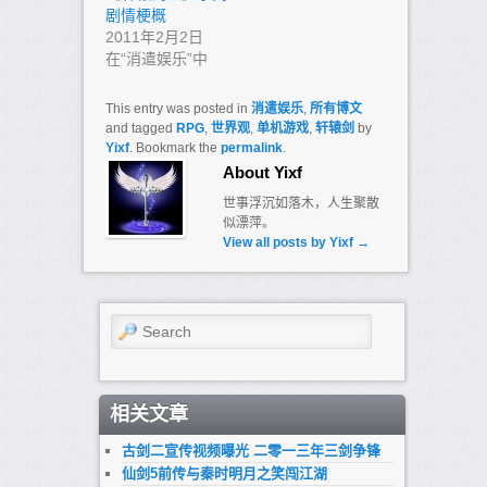
剧情梗概
2011年2月2日
在“消遣娱乐”中
This entry was posted in
消遣娱乐
,
所有博文
and tagged
RPG
,
世界观
,
单机游戏
,
轩辕剑
by
Yixf
. Bookmark the
permalink
.
About Yixf
世事浮沉如落木，人生聚散
似漂萍。
View all posts by Yixf
→
Search
相关文章
古剑二宣传视频曝光 二零一三年三剑争锋
仙剑5前传与秦时明月之笑闯江湖