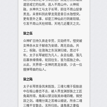
遣惩戒它的仙将，逃入不周山中。火神祝
融，水神共工与太子长琴，前往不周山捉拿
黑龙。未曾料到此孽龙竟是昔日水虺悭臾。
更有意外之事，却是三神仙此行阴差阳错，
引发不周山天柱倾塌，天地几近覆灭之灾。
柒之伍
众神旷日持久奔走辛劳，灾劫终平。悭臾被
女神赤水女子献收为坐骑，再无自由。共
工，祝融，往渤海之东深渊归墟，思过千
年。太子长琴被贬为凡人，永去仙籍，落凡
后寡亲缘情缘，轮回往生，皆为孤独之命。
从此，天界得一女神的黑龙坐骑，少去一位
擅弹琴曲的仙人。
柒之陆
太子长琴原身凤来既毁，三魂七魄于投胎途
中在榣山眷恋不去，被人界龙渊部族之工匠
角离所得。角离以禁法取其命魂四魄，铸焚
寂之剑。魂魄分离之苦难以细说，所余二魂
三魄不甘散去，无所归处。逢角离之妻临