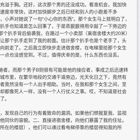
充溢于胸。还好，这次那个男的还没成功。看准机会，我加快
速度非常快，这时加快脚步之后已经和别人的小跑差不多
，小声对她说了一句“小心你的东西”。那个女生马上就明白了，
扒手也知道是怎么回事了，于是恶狠狠得用伞敲了一下旁边的
止那个扒手背后偷袭我，在路过一个小卖部（离宿舍楼大约20米）
让那个扒手走到了我的前面。估计那个扒手也是个老手了，头
向前走了。之后我立即快步走进宿舍楼，在电梯里给那个女生
一点也没感觉到。不过，值得庆幸的是，什么东西也没丢。
施者，而那个男子B则很有可能是他的接应者，事成之后迅速转
城市里，在繁华地段的交通干道旁边，光天化日之下，竟然有
者竟然没有一个人出手相助。当时，在我和那个女生之间，至
却都像死人一样，没有一个人行仗义之事。哎，不知道是社会
了。
，发现自己的行为有着致命的漏洞。如果他们想报复我、监视
他同伙的容貌。二、直接进宿舍楼，向他们暴露了我的住址。
所在的楼层），他们可以通过看电梯停靠的楼层得知我的所