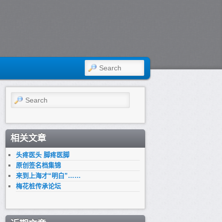
SEARCH
Search
相关文章
头疼医头 脚疼医脚
原创签名档集锦
来到上海才“明白”……
梅花桩传承论坛