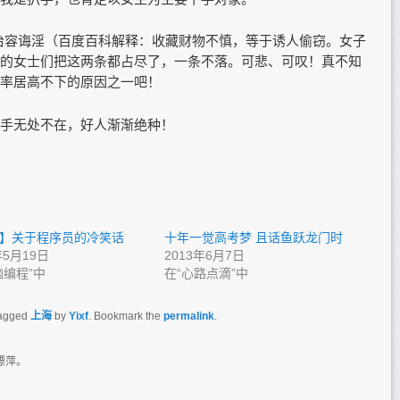
冶容诲淫（百度百科解释：收藏财物不慎，等于诱人偷窃。女子
的女士们把这两条都占尽了，一条不落。可悲、可叹！真不知
率居高不下的原因之一吧！
手无处不在，好人渐渐绝种！
】关于程序员的冷笑话
十年一觉高考梦 且话鱼跃龙门时
年5月19日
2013年6月7日
脑编程”中
在“心路点滴”中
agged
上海
by
Yixf
. Bookmark the
permalink
.
漂萍。