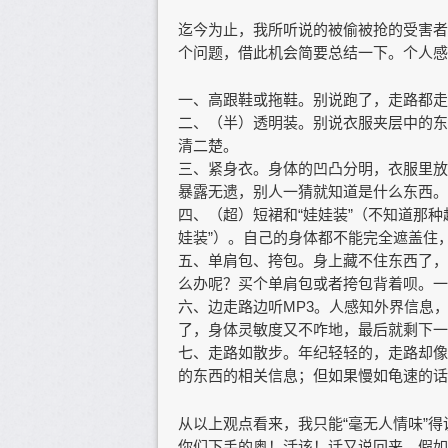
迄今为止，我所听说的被偷被抢的受害者
个问题，借此机会简要总结一下。个人感
一、高跟鞋或拖鞋。别说跑了，走路都走
二、（半）透明装。别说衣服夹层中的东
清二楚。
三、紧身衣。身体的凹凸分明，衣服里放
暴露无遗，别人一猜就知道是什么东西。
四、（超）短裙和“娃娃装”（不知道那
娃装”）。自己的身体都不能完全遮盖住
五、单肩包、挎包。身上藏不住东西了，
么办呢？买个单肩包或者挎包背着呗。一
六、边走路边听MP3。人感知外界信息
了，身体灵敏度又不咋地，最后就剩下一
七、走路如散步。年纪轻轻的，走路却像
的东西的相关信息；但如果慢如龟速的话
从以上观点看来，我只能“毫无人情味”得
你们下手的奥！活该！话又说回来，假如