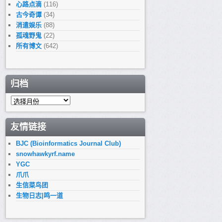
心路点滴
(116)
古今奇谭
(34)
消遣娱乐
(88)
孤魂野鬼
(22)
所有博文
(642)
归档
归
档
友情链接
BJC (Bioinformatics Journal Club)
snowhawkyrf.name
YGC
爪爪
生信菜鸟团
生物日志|鸣一道