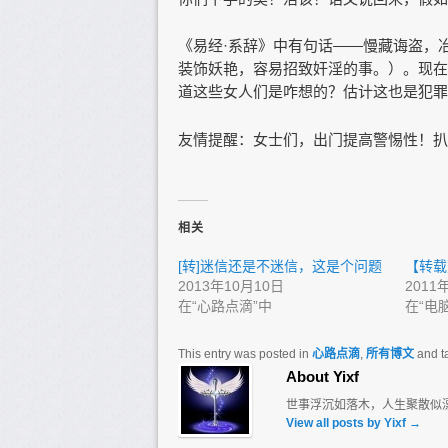
《易经·系辞》中有句话——慢藏诲盗，
装饰妖艳，容易招致奸淫的事。）。现在
道这些女人们是咋想的？估计这也是犯罪
友情提醒：女士们，出门提高警惕性！扒
相关
[转]迷信还是不迷信，这是个问题
【转载
2013年10月10日
2011
在“心路点滴”中
在“电
This entry was posted in
心路点滴
,
所有博文
and t
About Yixf
世事浮沉如落木，人生聚散似
View all posts by Yixf
→