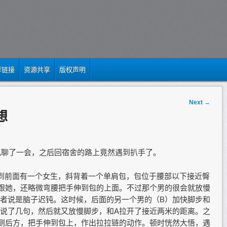
荐链接
资源共享
版权声明
Next
→
想
那儿聊了一会，之后回宿舍的路上竟然遇到扒手了。
看到前面有一个女生，斜背着一个单肩包，包位于腰部以下接近臀
跟她，还略微弯腰把手伸到包的上面。不过那个男的很会就放慢
者说是脑子迟钝。这时候，后面的另一个男的（B）加快脚步和
声说了几句，然后就又放慢脚步，和A拉开了接近两米的距离。之
侧后方，把手伸到包上，作出拉拉链的动作。顿时恍然大悟，遇