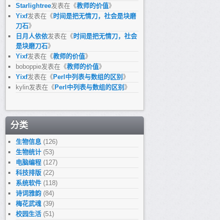
Starlightree
发表在《
教师的价值
》
Yixf
发表在《
时间是把无情刀，社会是块磨
刀石
》
日月人依依
发表在《
时间是把无情刀，社会
是块磨刀石
》
Yixf
发表在《
教师的价值
》
boboppie
发表在《
教师的价值
》
Yixf
发表在《
Perl中列表与数组的区别
》
kylin
发表在《
Perl中列表与数组的区别
》
分类
生物信息
(126)
生物统计
(53)
电脑编程
(127)
科技排版
(22)
系统软件
(118)
诗词雅韵
(84)
梅花武魂
(39)
校园生活
(51)