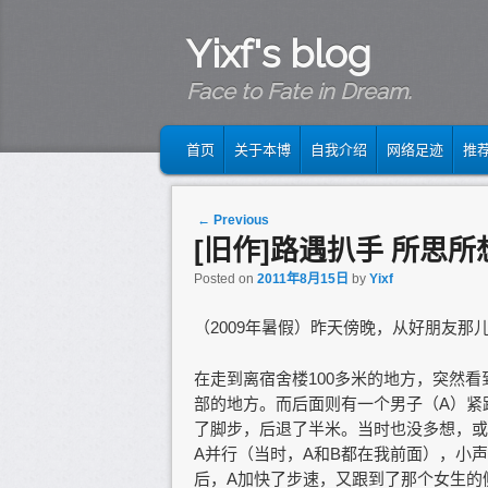
Yixf's blog
Face to Fate in Dream.
MAIN MENU
SKIP TO PRIMARY CONTENT
SKIP TO SECONDARY CONTENT
首页
关于本博
自我介绍
网络足迹
推
Post navigation
←
Previous
[旧作]路遇扒手 所思所
Posted on
2011年8月15日
by
Yixf
（2009年暑假）昨天傍晚，从好朋友
在走到离宿舍楼100多米的地方，突然
部的地方。而后面则有一个男子（A）紧
了脚步，后退了半米。当时也没多想，或
A并行（当时，A和B都在我前面），小
后，A加快了步速，又跟到了那个女生的