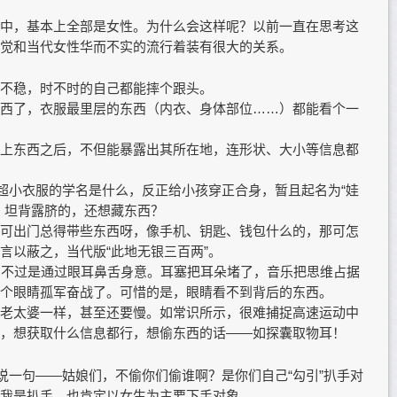
中，基本上全部是女性。为什么会这样呢？以前一直在思考这
觉和当代女性华而不实的流行着装有很大的关系。
不稳，时不时的自己都能摔个跟头。
西了，衣服最里层的东西（内衣、身体部位……）都能看个一
上东西之后，不但能暴露出其所在地，连形状、大小等信息都
种超小衣服的学名是什么，反正给小孩穿正合身，暂且起名为“娃
，坦背露脐的，还想藏东西？
可出门总得带些东西呀，像手机、钥匙、钱包什么的，那可怎
言以蔽之，当代版“此地无银三百两”。
，不过是通过眼耳鼻舌身意。耳塞把耳朵堵了，音乐把思维占据
个眼睛孤军奋战了。可惜的是，眼睛看不到背后的东西。
老太婆一样，甚至还要慢。如常识所示，很难捕捉高速运动中
，想获取什么信息都行，想偷东西的话——如探囊取物耳！
说一句——姑娘们，不偷你们偷谁啊？是你们自己“勾引”扒手对
我是扒手，也肯定以女生为主要下手对象。