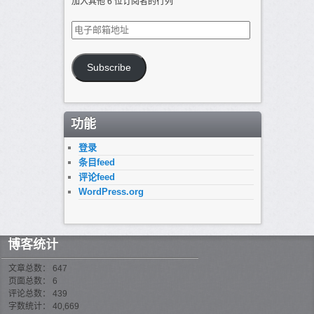
加入其他 6 位订阅者的行列
电
子
邮
箱
Subscribe
地
址
功能
登录
条目feed
评论feed
WordPress.org
博客统计
文章总数： 647
页面总数： 6
评论总数： 439
字数统计： 40,669