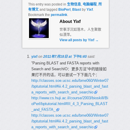
This entry was posted in
生物信息
,
电脑编程
,
所
有博文
and tagged
BioPerl
,
Blast
by
Yixf
.
Bookmark the
permalink
.
About Yixf
世事浮沉如落木，人生聚散
似漂萍。
View all posts by Yixf
→
yixf
on
2011年7月18日 at 下午6:40
said:
”Parsing BLAST and FASTA reports with
Search and SearchIO：更多方法“中的链接如
果打不开的话，可以尝试一下下面几个：
http://classes.soe.ucsc.edu/bme060/Winter07
/bptutorial.html#iii.4.2_parsing_blast_and_fast
a_reports_with_search_and_searchio
http://www.cs.huji.ac.il/course/2003/bioskill/Bi
oPerl/bptutorial.html#III_4_3_Parsing_BLAST
_and_FASTA_
http://classes.soe.ucsc.edu/bme060/Winter07
/bptutorial.html#iii.4.2_parsing_blast_and_fast
a_reports_with_search_and_searchio