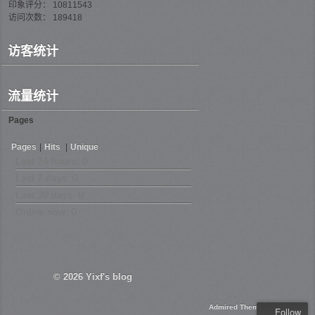
印象评分： 10811543
访问次数： 189418
访客统计
流量统计
Pages
Pages
|
Hits
|
Unique
Last 24 hours:
0
Last 7 days:
0
Last 30 days:
0
Online now: 0
© 2026
Yixf's blog
Admired Theme
Follow