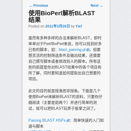
Post navigation
←
Previous
Next
→
使用BioPerl解析BLAST
结果
Posted on
2011年3月26日
by
Yixf
虽然有多种多样的办法来解析BLAST，即时
单单对于Perl/BioPerl来说，你可以找到好多
已有的脚本，如：
blast_parsing.pl
。但要
想灵活的控制筛选条件及输出结果，还需要
自己撰写脚本或者修改别人的脚本。所有这
些的前提是你对BLAST结果中的各个项目有
所了解，同时要知道如何提取出自己想要的
项目。
此文的目的就是授渔而非授鱼。下面是几个
使用BioPerl来解析BLAST的资料，只要你仔
细阅读（主要是前两个）并进行简单的测
试，就可以把BLAST玩弄于股掌之间了。
Parsing BLAST HSPs
：简单快速的入门知
道与脚本