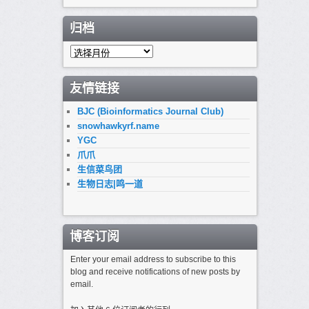
归档
归
档
友情链接
BJC (Bioinformatics Journal Club)
snowhawkyrf.name
YGC
爪爪
生信菜鸟团
生物日志|鸣一道
博客订阅
Enter your email address to subscribe to this
blog and receive notifications of new posts by
email.