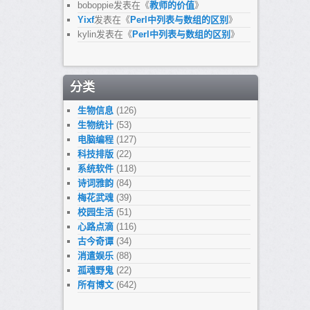
boboppie
发表在《
教师的价值
》
Yixf
发表在《
Perl中列表与数组的区别
》
kylin
发表在《
Perl中列表与数组的区别
》
分类
生物信息
(126)
生物统计
(53)
电脑编程
(127)
科技排版
(22)
系统软件
(118)
诗词雅韵
(84)
梅花武魂
(39)
校园生活
(51)
心路点滴
(116)
古今奇谭
(34)
消遣娱乐
(88)
孤魂野鬼
(22)
所有博文
(642)