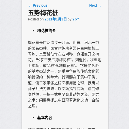
Post navigation
←
Previous
Next
→
五势梅花桩
Posted on
2011年1月3日
by
Yixf
梅花桩简介
梅花拳是广泛流传于河南、山东、河北一带
的著名拳种。因古时练功者常在百余根桩上
习练，其套路动作左右对称，宛如盛开之梅
花，故称“干支五势梅花桩”。到近代，移至地
上练功，故又称“落地梅花拳”。 它是昆仑派
的基本拳法之一，是受中华民族传统文化影
响最深的一种拳术。其精髓在于集中了佛、
道、儒三家学派之精义和周易之理，技击以
孙子兵法为谋略；以文场指导武场，讲究修
身养性，一招一式中孕育着动静之道，刚柔
之术；闪展腾挪之中显现着造化之功，自然
之理。
基本内容