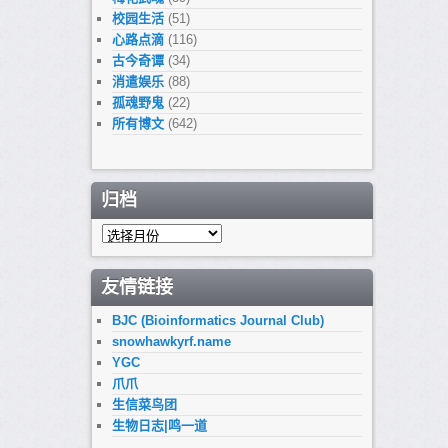
校园生活
(51)
心路点滴
(116)
古今奇谭
(34)
消遣娱乐
(88)
孤魂野鬼
(22)
所有博文
(642)
归档
归
档
友情链接
BJC (Bioinformatics Journal Club)
snowhawkyrf.name
YGC
爪爪
生信菜鸟团
生物日志|鸣一道