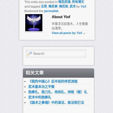
This entry was posted in
梅花武魂
,
所有博文
and tagged
五势
,
梅花拳
,
梅花桩
,
武术
by
Yixf
.
Bookmark the
permalink
.
About Yixf
世事浮沉如落木，人生聚散
似漂萍。
View all posts by Yixf
→
Search
相关文章
《我的中国心》后半段的伴武流程
武术基本功之平衡
抱拳礼、抱刀礼、持剑礼、持枪（棍）礼
武术中的抱拳礼
《国术之拳魂》中的演法、练法和打法