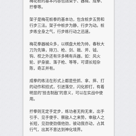
梅花桩的基本内容包括架子、器械、成拳、
拧拳等。
架子是梅花桩拳的基本功，包含桩步五势和
行步三法。架子中桩步为静，行步为动。桩
步练全身之气，行步练行动之迅速。
梅花拳器械众多，以棋盘大枪为帅，春秋大
刀为先锋，除刀、枪、剑、戟、斧、钺、
钩、杈之外还有许多稀有兵器，如：风火
轮、护身披、落子枪、等等，可谓长短杂
陈，奇正并有。
成拳的练法在形式上都是些抓、拿、摔、打
的动作和招式，引进落空，闪化即打，有着
明显的“技击制敌”的意义，可以在实战中使
用。
拧拳则无定手定步，练功者无拘无束，出手
引手、见手使手、察敌人之来势，审敌人之
长短，见劲使劲借他劲，彼动我亦动，占其
行气，出其不意达到神化境界。