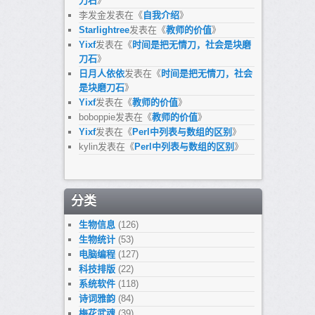
刀石
》
李发金
发表在《
自我介绍
》
Starlightree
发表在《
教师的价值
》
Yixf
发表在《
时间是把无情刀，社会是块磨
刀石
》
日月人依依
发表在《
时间是把无情刀，社会
是块磨刀石
》
Yixf
发表在《
教师的价值
》
boboppie
发表在《
教师的价值
》
Yixf
发表在《
Perl中列表与数组的区别
》
kylin
发表在《
Perl中列表与数组的区别
》
分类
生物信息
(126)
生物统计
(53)
电脑编程
(127)
科技排版
(22)
系统软件
(118)
诗词雅韵
(84)
梅花武魂
(39)