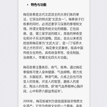
特色与功能
梅花桩拳是古代文武双全的大将们练的拳
法，它突出的特点是“文武合一”。梅拳弟子们
练拳的同时，必须还要学习深奥的拳理和文
理。所谓文理是传统文化的精髓，它包括
佛、道、儒三家学说的精义，周易的神奇变
化和孙子兵法的谋略。因此，自古以来老百
姓就称梅花拳为“文武大法”，是一门“培养大
将之才的学问”。梅花拳文武兼修，极具中国
传统文化特色，具有修身养性、技击制敌、
治病救人、传播文化四大大功能。
梅花桩拳注重练形、练气、练神。通过梅花
拳锻练可使人身体健康、气血顺畅，精力充
沛、头脑轻灵，神清气爽。久练之后也可改
变人的性格，开发人的智慧，磨练人的意
志，陶冶人的性情，即“练气血养精神心胸开
阔，心中和养六腑益寿延年”。
2006年，梅花桩被列为首批国家级非物质文
化遗产。它作为传统文化的一个载体，具有