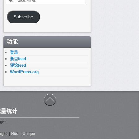
子
邮
箱
Subscribe
地
址
功能
登录
条目feed
评论feed
WordPress.org
流量统计
ges
ages
|
Hits
|
Unique