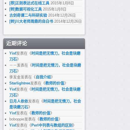
[荐]正则表达式在线工具
2015年1月8日
[转]数据可视化工具
2015年1月8日
古剑奇谭二与科研实验
2014年12月26日
[转]川大老师周鼎的自白书
2014年12月26日
近期评论
Yixf
发表在《
时间是把无情刀，社会是块磨
刀石
》
－－
发表在《
时间是把无情刀，社会是块磨
刀石
》
李发金
发表在《
自我介绍
》
Starlightree
发表在《
教师的价值
》
Yixf
发表在《
时间是把无情刀，社会是块磨
刀石
》
日月人依依
发表在《
时间是把无情刀，社会
是块磨刀石
》
Yixf
发表在《
教师的价值
》
boboppie
发表在《
教师的价值
》
Yixf
发表在《
Perl中列表与数组的区别
》