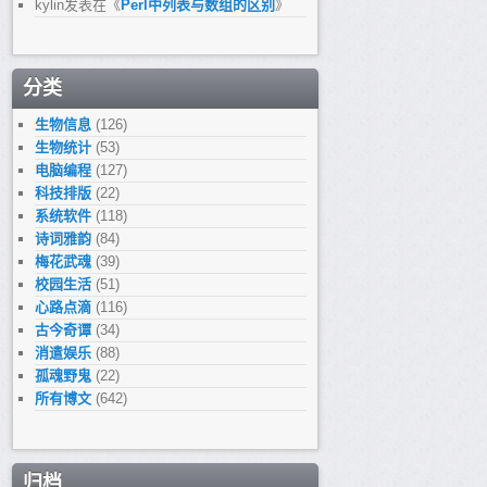
kylin
发表在《
Perl中列表与数组的区别
》
分类
生物信息
(126)
生物统计
(53)
电脑编程
(127)
科技排版
(22)
系统软件
(118)
诗词雅韵
(84)
梅花武魂
(39)
校园生活
(51)
心路点滴
(116)
古今奇谭
(34)
消遣娱乐
(88)
孤魂野鬼
(22)
所有博文
(642)
归档