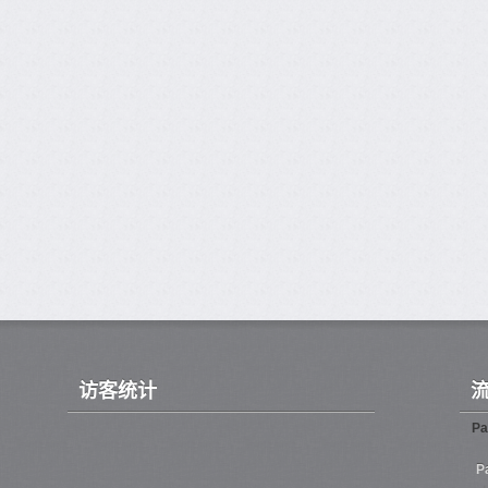
访客统计
Pa
P