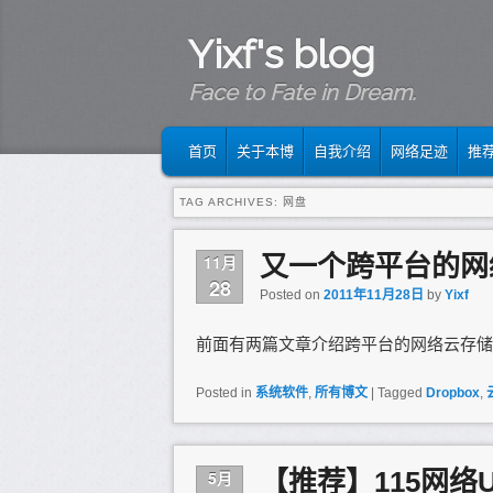
Yixf's blog
Face to Fate in Dream.
MAIN MENU
SKIP TO PRIMARY CONTENT
SKIP TO SECONDARY CONTENT
首页
关于本博
自我介绍
网络足迹
推
TAG ARCHIVES:
网盘
又一个跨平台的网
11月
28
Posted on
2011年11月28日
by
Yixf
前面有两篇文章介绍跨平台的网络云存储
Posted in
系统软件
,
所有博文
|
Tagged
Dropbox
,
【推荐】115网络
5月