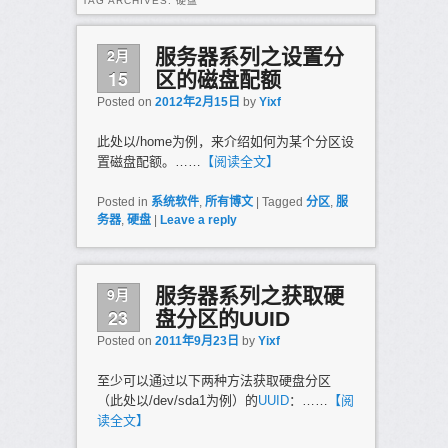
TAG ARCHIVES:
硬盘
2月
服务器系列之设置分
15
区的磁盘配额
Posted on
2012年2月15日
by
Yixf
此处以/home为例，来介绍如何为某个分区设
置磁盘配额。……
【阅读全文】
Posted in
系统软件
,
所有博文
|
Tagged
分区
,
服
务器
,
硬盘
|
Leave a reply
9月
服务器系列之获取硬
23
盘分区的UUID
Posted on
2011年9月23日
by
Yixf
至少可以通过以下两种方法获取硬盘分区
（此处以/dev/sda1为例）的
UUID
：……
【阅
读全文】