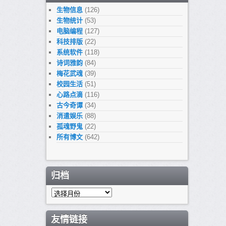
生物信息
(126)
生物统计
(53)
电脑编程
(127)
科技排版
(22)
系统软件
(118)
诗词雅韵
(84)
梅花武魂
(39)
校园生活
(51)
心路点滴
(116)
古今奇谭
(34)
消遣娱乐
(88)
孤魂野鬼
(22)
所有博文
(642)
归档
归
档
友情链接