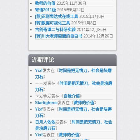
教师的价值
2015年11月30日
寄语2011级
2015年6月22日
[荐]正则表达式在线工具
2015年1月8日
[转]数据可视化工具
2015年1月8日
古剑奇谭二与科研实验
2014年12月26日
[转]川大老师周鼎的自白书
2014年12月26日
近期评论
Yixf
发表在《
时间是把无情刀，社会是块磨
刀石
》
－－
发表在《
时间是把无情刀，社会是块磨
刀石
》
李发金
发表在《
自我介绍
》
Starlightree
发表在《
教师的价值
》
Yixf
发表在《
时间是把无情刀，社会是块磨
刀石
》
日月人依依
发表在《
时间是把无情刀，社会
是块磨刀石
》
Yixf
发表在《
教师的价值
》