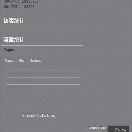
印象评分： 10805353
访问次数： 188643
访客统计
流量统计
Pages
Pages
|
Hits
|
Unique
Last 24 hours:
0
Last 7 days:
0
Last 30 days:
0
Online now: 0
© 2026
Yixf's blog
Admired Theme
Follow