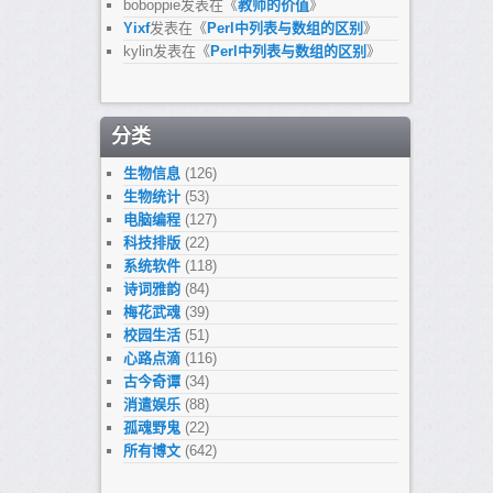
boboppie
发表在《
教师的价值
》
Yixf
发表在《
Perl中列表与数组的区别
》
kylin
发表在《
Perl中列表与数组的区别
》
分类
生物信息
(126)
生物统计
(53)
电脑编程
(127)
科技排版
(22)
系统软件
(118)
诗词雅韵
(84)
梅花武魂
(39)
校园生活
(51)
心路点滴
(116)
古今奇谭
(34)
消遣娱乐
(88)
孤魂野鬼
(22)
所有博文
(642)