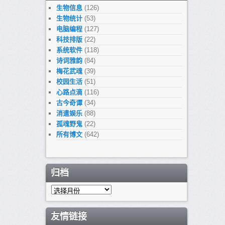
生物信息
(126)
生物统计
(53)
电脑编程
(127)
科技排版
(22)
系统软件
(118)
诗词雅韵
(84)
梅花武魂
(39)
校园生活
(51)
心路点滴
(116)
古今奇谭
(34)
消遣娱乐
(88)
孤魂野鬼
(22)
所有博文
(642)
归档
归
档
友情链接