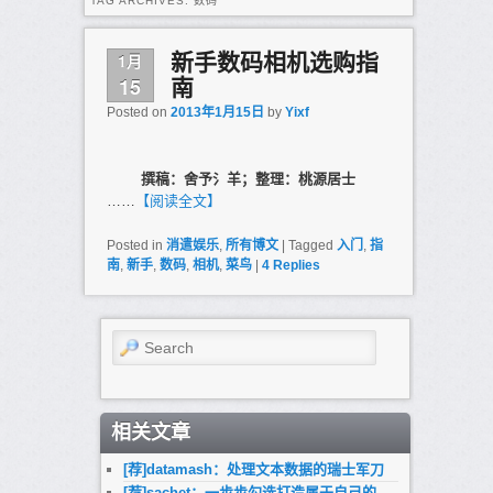
TAG ARCHIVES:
数码
1月
新手数码相机选购指
15
南
Posted on
2013年1月15日
by
Yixf
撰稿：舍予氵羊；整理：桃源居士
……
【阅读全文】
Posted in
消遣娱乐
,
所有博文
|
Tagged
入门
,
指
南
,
新手
,
数码
,
相机
,
菜鸟
|
4
Replies
Search
相关文章
[荐]datamash：处理文本数据的瑞士军刀
[荐]sachet：一步步勾选打造属于自己的