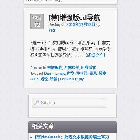
TAG ARCHIVES:
导航
12月
[荐]增强版cd导航
12
Posted on
2013年12月12日
by
Yixf
z是一个相当实用的cd命令增强脚本，目前支
持bash和zsh。使用z，我们能够在Linux命令
行实现更加快速的导航。……
【阅读全文】
Posted in
电脑编程
,
系统软件
,
所有博文
|
Tagged
Bash
,
Linux
,
命令
,
命令行
,
目录
,
脚本
,
cd
,
z
,
路径
,
导航
|
Leave a reply
Search
相关文章
[荐]datamash：处理文本数据的瑞士军刀