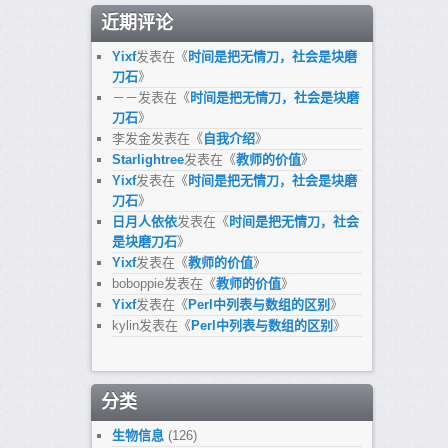
近期评论
Yixf
发表在《
时间是把无情刀，社会是块磨
刀石
》
－－
发表在《
时间是把无情刀，社会是块磨
刀石
》
李发金
发表在《
自我介绍
》
Starlightree
发表在《
教师的价值
》
Yixf
发表在《
时间是把无情刀，社会是块磨
刀石
》
日月人依依
发表在《
时间是把无情刀，社会
是块磨刀石
》
Yixf
发表在《
教师的价值
》
boboppie
发表在《
教师的价值
》
Yixf
发表在《
Perl中列表与数组的区别
》
kylin
发表在《
Perl中列表与数组的区别
》
分类
生物信息
(126)