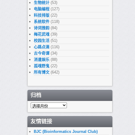
生物统计
(53)
电脑编程
(127)
科技排版
(22)
系统软件
(118)
诗词雅韵
(84)
梅花武魂
(39)
校园生活
(51)
心路点滴
(116)
古今奇谭
(34)
消遣娱乐
(88)
孤魂野鬼
(22)
所有博文
(642)
归档
归
档
友情链接
BJC (Bioinformatics Journal Club)