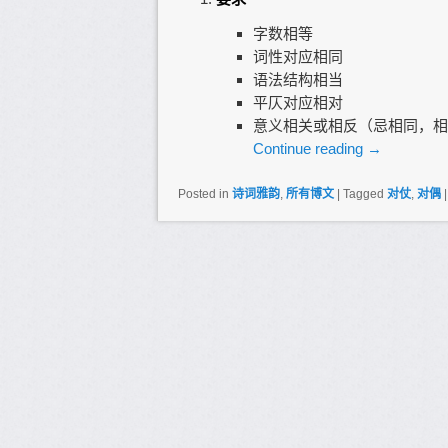
字数相等
词性对应相同
语法结构相当
平仄对应相对
意义相关或相反（忌相同，相
Continue reading
→
Posted in
诗词雅韵
,
所有博文
|
Tagged
对仗
,
对偶