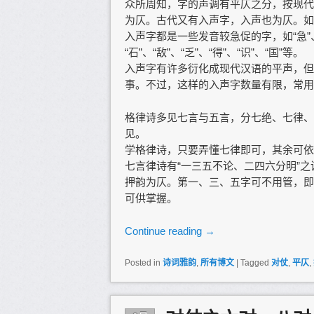
众所周知，字的声调有平仄之分，按现代
为仄。古代又有入声字，入声也为仄。如“衣
入声字都是一些发音较急促的字，如“急”、“竹”
“石”、“敌”、“乏”、“得”、“识”、“国”等。
入声字有许多衍化成现代汉语的平声，但
事。不过，这样的入声字数量有限，常用
格律诗多见七言与五言，分七绝、七律、
见。
学格律诗，只要弄懂七律即可，其余可依
七言律诗有“一三五不论、二四六分明”
押韵为仄。第一、三、五字可不用管，即
可供掌握。
Continue reading
→
Posted in
诗词雅韵
,
所有博文
|
Tagged
对仗
,
平仄
,