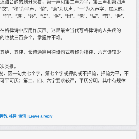
汉语音韵的划分来看，第一声和第二声为平，第三声和第四声
”、“移”为平声，“倚”、“意”为仄声，“一”为入声字，属仄韵。
、“族”、“逐”、“读”、“俗”、“出”、“觉”、“局”、“节”、“舌”、
在格律诗中应用作仄声。这是最令当代写格律诗的人头疼的
的也就三百多个，掌握并不难。
五绝、五律，长诗通篇用律诗句式者称为排律，六言诗较少
次类推。
之说，因一句共七个字，第七个字或押韵或不押韵，押韵为平，不
可平可仄；第二、四、六字要求较严，平仄分明。其中有规律
押韵
,
格律
,
诗词
|
Leave a reply