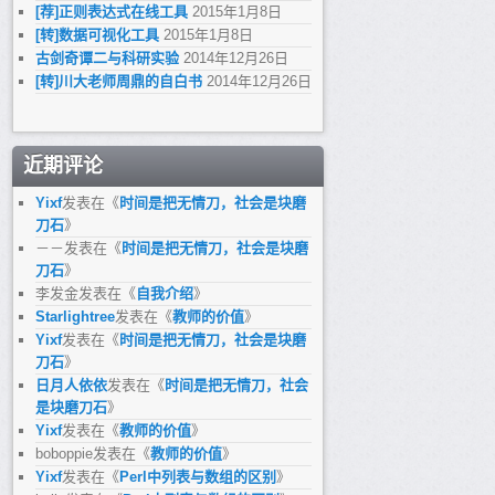
[荐]正则表达式在线工具
2015年1月8日
[转]数据可视化工具
2015年1月8日
古剑奇谭二与科研实验
2014年12月26日
[转]川大老师周鼎的自白书
2014年12月26日
近期评论
Yixf
发表在《
时间是把无情刀，社会是块磨
刀石
》
－－
发表在《
时间是把无情刀，社会是块磨
刀石
》
李发金
发表在《
自我介绍
》
Starlightree
发表在《
教师的价值
》
Yixf
发表在《
时间是把无情刀，社会是块磨
刀石
》
日月人依依
发表在《
时间是把无情刀，社会
是块磨刀石
》
Yixf
发表在《
教师的价值
》
boboppie
发表在《
教师的价值
》
Yixf
发表在《
Perl中列表与数组的区别
》