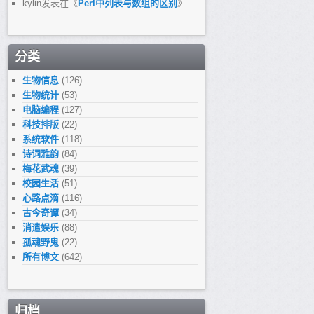
kylin
发表在《
Perl中列表与数组的区别
》
分类
生物信息
(126)
生物统计
(53)
电脑编程
(127)
科技排版
(22)
系统软件
(118)
诗词雅韵
(84)
梅花武魂
(39)
校园生活
(51)
心路点滴
(116)
古今奇谭
(34)
消遣娱乐
(88)
孤魂野鬼
(22)
所有博文
(642)
归档