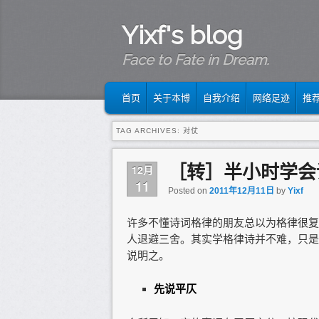
Yixf's blog
Face to Fate in Dream.
MAIN MENU
SKIP TO PRIMARY CONTENT
SKIP TO SECONDARY CONTENT
首页
关于本博
自我介绍
网络足迹
推
TAG ARCHIVES:
对仗
［转］半小时学会
12月
11
Posted on
2011年12月11日
by
Yixf
许多不懂诗词格律的朋友总以为格律很复
人退避三舍。其实学格律诗并不难，只是
说明之。
先说平仄