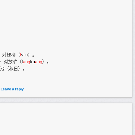
i）对绿柳（
l
v
l
iu）。
）对放旷（f
ang
k
u
ang
）。
池（秋日）。
|
Leave a reply