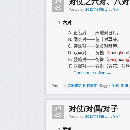
对仗之六对、八对
2月
05
Posted on
2011年2月5日
by
Yixf
六对
正名对——天地对日月。
同类对——花叶对草芽。
连珠对——萧萧对赫赫。
双声对——黄槐（
h
uang
h
ua
叠韵对——彷徨（p
ang
h
u
ang
双拟对——春树（春花）对秋
Continue reading
→
Posted in
诗词雅韵
,
所有博文
|
Tagged
对仗
,
对偶
对仗/对偶/对子
2月
05
Posted on
2011年2月5日
by
Yixf
要求