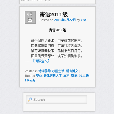
TAG ARCHIVES:
寄语
6月
寄语2011级
22
Posted on
2015年6月22日
by
Yixf
寄语2011级
静怡湖畔论新术，甲子碑前忆旧容。
四载寒窗同问道，百年社稷各争功。
繁花妖媚春秋事，孤树浩然日月青。
回首风云萧瑟处，淡茶浊酒笑谈翁。
……
【阅读全文】
Posted in
诗词雅韵
,
校园生活
,
所有博文
|
Tagged
毕业
,
天津医科大学
,
本科
,
寄语
,
2011级
|
1
Reply
Search