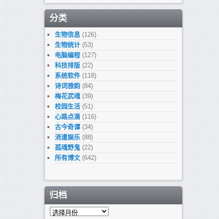
分类
生物信息
(126)
生物统计
(53)
电脑编程
(127)
科技排版
(22)
系统软件
(118)
诗词雅韵
(84)
梅花武魂
(39)
校园生活
(51)
心路点滴
(116)
古今奇谭
(34)
消遣娱乐
(88)
孤魂野鬼
(22)
所有博文
(642)
归档
归