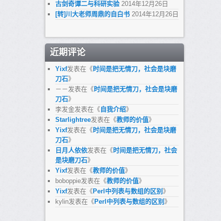
古剑奇谭二与科研实验
2014年12月26日
[转]川大老师周鼎的自白书
2014年12月26日
近期评论
Yixf
发表在《
时间是把无情刀，社会是块磨
刀石
》
－－
发表在《
时间是把无情刀，社会是块磨
刀石
》
李发金
发表在《
自我介绍
》
Starlightree
发表在《
教师的价值
》
Yixf
发表在《
时间是把无情刀，社会是块磨
刀石
》
日月人依依
发表在《
时间是把无情刀，社会
是块磨刀石
》
Yixf
发表在《
教师的价值
》
boboppie
发表在《
教师的价值
》
Yixf
发表在《
Perl中列表与数组的区别
》
kylin
发表在《
Perl中列表与数组的区别
》