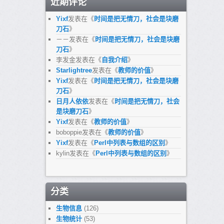
近期评论
Yixf
发表在《
时间是把无情刀，社会是块磨
刀石
》
－－
发表在《
时间是把无情刀，社会是块磨
刀石
》
李发金
发表在《
自我介绍
》
Starlightree
发表在《
教师的价值
》
Yixf
发表在《
时间是把无情刀，社会是块磨
刀石
》
日月人依依
发表在《
时间是把无情刀，社会
是块磨刀石
》
Yixf
发表在《
教师的价值
》
boboppie
发表在《
教师的价值
》
Yixf
发表在《
Perl中列表与数组的区别
》
kylin
发表在《
Perl中列表与数组的区别
》
分类
生物信息
(126)
生物统计
(53)