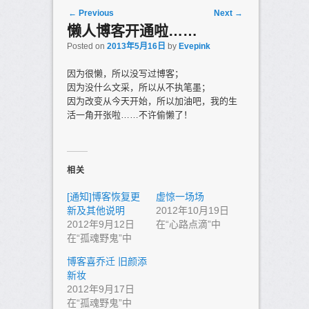
Post navigation
←
Previous
Next
→
懒人博客开通啦……
Posted on
2013年5月16日
by
Evepink
因为很懒，所以没写过博客；
因为没什么文采，所以从不执笔墨；
因为改变从今天开始，所以加油吧，我的生
活一角开张啦……不许偷懒了！
相关
[通知]博客恢复更
虚惊一场场
新及其他说明
2012年10月19日
2012年9月12日
在“心路点滴”中
在“孤魂野鬼”中
博客喜乔迁 旧颜添
新妆
2012年9月17日
在“孤魂野鬼”中