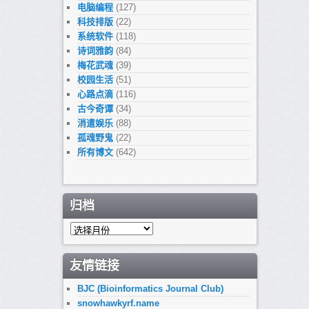
电脑编程
(127)
科技排版
(22)
系统软件
(118)
诗词雅韵
(84)
梅花武魂
(39)
校园生活
(51)
心路点滴
(116)
古今奇谭
(34)
消遣娱乐
(88)
孤魂野鬼
(22)
所有博文
(642)
归档
归
档
友情链接
BJC (Bioinformatics Journal Club)
snowhawkyrf.name