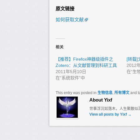
原文链接
如何获取文献
相关
【推荐】Firefox神器级插件之
[转载
Zotero：从文献管理到科研工具
2012
2011年5月10日
在“生
在“系统软件”中
This entry was posted in
生物信息
,
所有博文
and t
About Yixf
世事浮沉如落木，人生聚散似
View all posts by Yixf
→