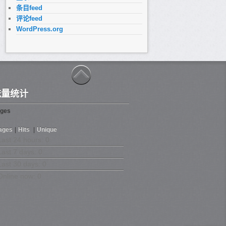
条目feed
评论feed
WordPress.org
流量统计
ges
ages
|
Hits
|
Unique
Last 24 hours:
0
Last 7 days:
0
Last 30 days:
0
Online now: 0