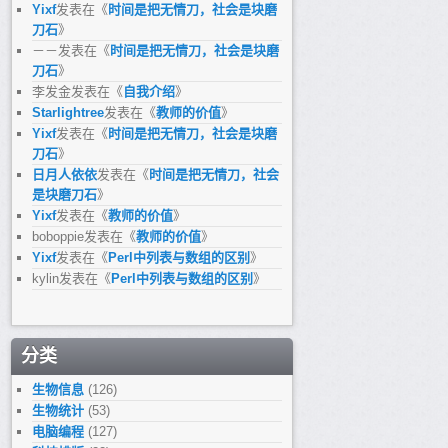
Yixf
发表在《
时间是把无情刀，社会是块磨
刀石
》
－－
发表在《
时间是把无情刀，社会是块磨
刀石
》
李发金
发表在《
自我介绍
》
Starlightree
发表在《
教师的价值
》
Yixf
发表在《
时间是把无情刀，社会是块磨
刀石
》
日月人依依
发表在《
时间是把无情刀，社会
是块磨刀石
》
Yixf
发表在《
教师的价值
》
boboppie
发表在《
教师的价值
》
Yixf
发表在《
Perl中列表与数组的区别
》
kylin
发表在《
Perl中列表与数组的区别
》
分类
生物信息
(126)
生物统计
(53)
电脑编程
(127)