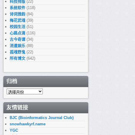
科技排版
(22)
系统软件
(118)
诗词雅韵
(84)
梅花武魂
(39)
校园生活
(51)
心路点滴
(116)
古今奇谭
(34)
消遣娱乐
(88)
孤魂野鬼
(22)
所有博文
(642)
归档
归
档
友情链接
BJC (Bioinformatics Journal Club)
snowhawkyrf.name
YGC