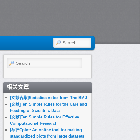
SEARCH
Search
相关文章
[文献合集]Statistics notes from The BMJ
[文献]Ten Simple Rules for the Care and
Feeding of Scientific Data
[文献]Ten Simple Rules for Effective
Computational Research
[荐]ECplot: An online tool for making
standardized plots from large datasets