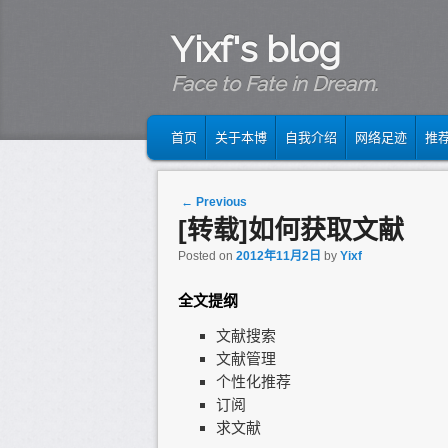
Yixf's blog
Face to Fate in Dream.
MAIN MENU
SKIP TO PRIMARY CONTENT
SKIP TO SECONDARY CONTENT
首页
关于本博
自我介绍
网络足迹
推
Post navigation
←
Previous
[转载]如何获取文献
Posted on
2012年11月2日
by
Yixf
全文提纲
文献搜索
文献管理
个性化推荐
订阅
求文献