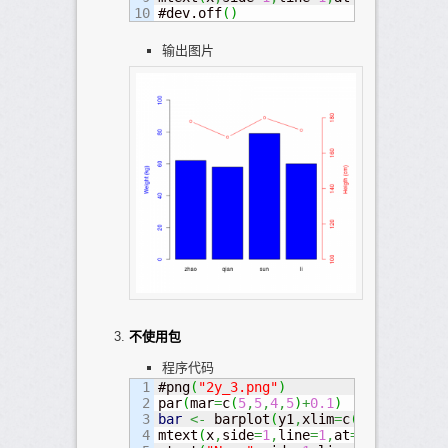
#dev.off
(
)
输出图片
不使用包
程序代码
1

#png
(
"2y_3.png"
)
2

par
(
mar
=
c
(
5
,
5
,
4
,
5
)
+
0.1
)
3

bar
<-
 barplot
(
y1
,
xlim
=
c
(
0
,
5
)
,
ylim
=
c
4

mtext
(
x
,
side
=
1
,
line
=
1
,
at
=
bar
,
col
=
"bl