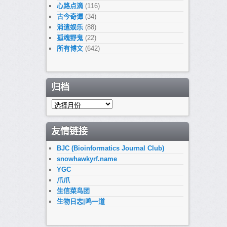
心路点滴
(116)
古今奇谭
(34)
消遣娱乐
(88)
孤魂野鬼
(22)
所有博文
(642)
归档
归
档
友情链接
BJC (Bioinformatics Journal Club)
snowhawkyrf.name
YGC
爪爪
生信菜鸟团
生物日志|鸣一道