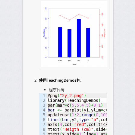
使用TeachingDemos包
程序代码
1

#png
(
"2y_2.png"
)
2

library
(
TeachingDemos
)
3

par
(
mar
=
c
(
5
,
5
,
4
,
5
)
+
0.1
)
4

bar
<-
 barplot
(
y1
,
ylim
=
c
(
0
,
100
)
,
ylab
5

updateusr
(
1
:
2
,
range
(
0
,
100
)
,
1
:
2
,
range
6

lines
(
bar
,
y2
,
type
=
"b"
,
col
=
"red"
)
7

axis
(
4
,
col
=
"red"
,
col.ticks
=
"red"
,
col
8

mtext
(
"Heigth (cm)"
,
side
=
4
,
line
=
3
,
co
9

mtext
(
x
,
side
=
1
,
line
=
1
,
at
=
bar
,
col
=
"bl