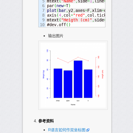
5

mtext
(
"Name"
,
side
=
1
,
line
=
3
,
col
=
"blac
6

par
(
new
=
T
)
7

plot
(
bar
,
y2
,
axes
=
F
,
xlim
=
c
(
0
,
5
)
,
ylim
=
8

axis
(
4
,
col
=
"red"
,
col.ticks
=
"red"
,
col
9

mtext
(
"Heigth (cm)"
,
side
=
4
,
line
=
3
,
co
#dev.off
(
)
输出图片
参考资料
R语言如何作双坐标图