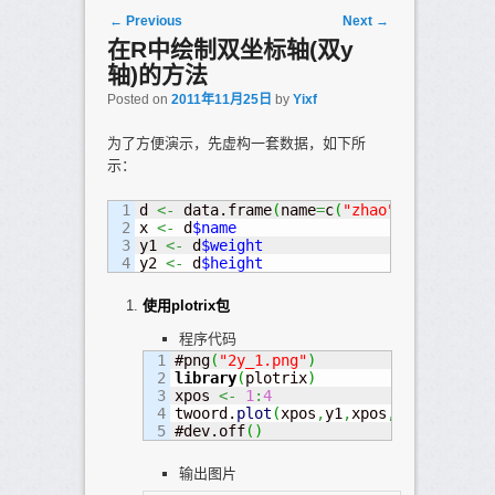
Post navigation
←
Previous
Next
→
在R中绘制双坐标轴(双y
轴)的方法
Posted on
2011年11月25日
by
Yixf
为了方便演示，先虚构一套数据，如下所
示：
1

d 
<-
 data.frame
(
name
=
c
(
"zhao"
,
"qian"
,
"su
2

x 
<-
 d
$name
3

y1 
<-
 d
$weight
y2 
<-
 d
$height
使用plotrix包
程序代码
1

#png
(
"2y_1.png"
)
2

library
(
plotrix
)
3

xpos 
<-
1
:
4
4

twoord.
plot
(
xpos
,
y1
,
xpos
,
y2
,
xlim
=
c
(
0
#dev.off
(
)
输出图片