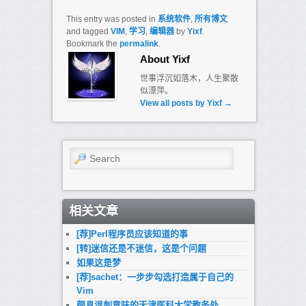
This entry was posted in
系统软件
,
所有博文
and tagged
VIM
,
学习
,
编辑器
by
Yixf
.
Bookmark the
permalink
.
About Yixf
世事浮沉如落木，人生聚散
似漂萍。
View all posts by Yixf
→
Search
相关文章
[荐]Perl程序员应该知道的事
[转]迷信还是不迷信，这是个问题
如果这是梦
[荐]sachet：一步步勾选打造属于自己的
Vim
颇具讽刺意味的天津医科大学教务处