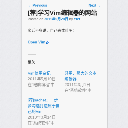
Post navigation
←
Previous
Next
→
[荐]学习Vim编辑器的网站
Posted on
2011年9月28日
by
Yixf
废话不多说，自己去体验吧：
Open Vim
相关
Vim使用杂记
好用、强大的文本
2011年5月10日
编辑器
在“电脑编程”中
2011年3月1日
在“系统软件”中
[荐]sachet：一步
步勾选打造属于自
己的Vim
2013年3月14日
在“系统软件”中