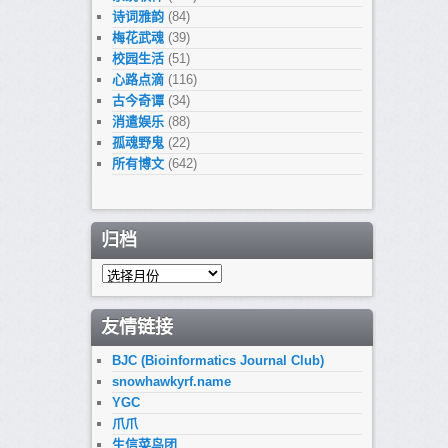
诗词雅韵
(84)
梅花武魂
(39)
校园生活
(51)
心路点滴
(116)
古今奇谭
(34)
消遣娱乐
(88)
孤魂野鬼
(22)
所有博文
(642)
归档
归
档
友情链接
BJC (Bioinformatics Journal Club)
snowhawkyrf.name
YGC
爪爪
生信菜鸟团