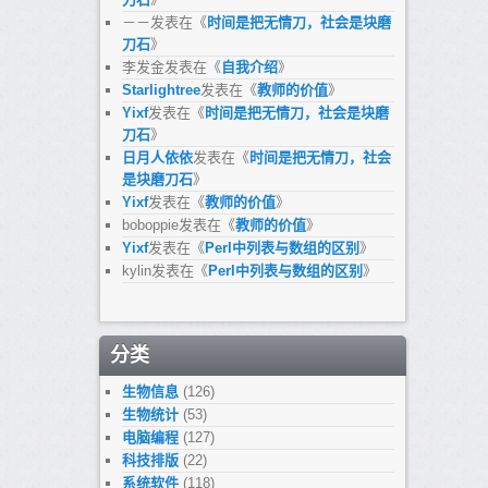
－－
发表在《
时间是把无情刀，社会是块磨
刀石
》
李发金
发表在《
自我介绍
》
Starlightree
发表在《
教师的价值
》
Yixf
发表在《
时间是把无情刀，社会是块磨
刀石
》
日月人依依
发表在《
时间是把无情刀，社会
是块磨刀石
》
Yixf
发表在《
教师的价值
》
boboppie
发表在《
教师的价值
》
Yixf
发表在《
Perl中列表与数组的区别
》
kylin
发表在《
Perl中列表与数组的区别
》
分类
生物信息
(126)
生物统计
(53)
电脑编程
(127)
科技排版
(22)
系统软件
(118)