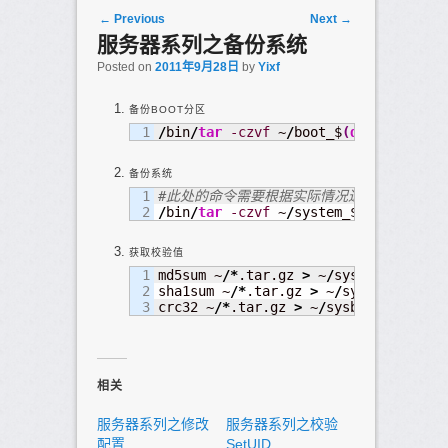
Post navigation
←
Previous
Next
→
服务器系列之备份系统
Posted on
2011年9月28日
by
Yixf
备份BOOT分区
/
bin
/
tar
-czvf
 ~
/
boot_$
(
date
 +
%
Y
%
m
%
d
备份系统
1

#此处的命令需要根据实际情况进行调整
/
bin
/
tar
-czvf
 ~
/
system_$
(
date
 +
%
Y
%
m
获取校验值
1

md5sum ~
/*
.tar.gz 
>
 ~
/
sysbak_$
(
date
 
2

sha1sum ~
/*
.tar.gz 
>
 ~
/
sysbak_$
(
date
crc32 ~
/*
.tar.gz 
>
 ~
/
sysbak_$
(
date
 +
相关
服务器系列之修改
服务器系列之校验
配置
SetUID