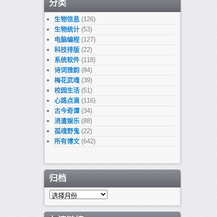
分类
生物信息
(126)
生物统计
(53)
电脑编程
(127)
科技排版
(22)
系统软件
(118)
诗词雅韵
(84)
梅花武魂
(39)
校园生活
(51)
心路点滴
(116)
古今奇谭
(34)
消遣娱乐
(88)
孤魂野鬼
(22)
所有博文
(642)
归档
归
档