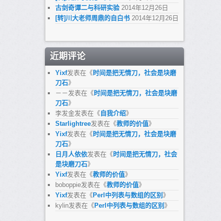
古剑奇谭二与科研实验
2014年12月26日
[转]川大老师周鼎的自白书
2014年12月26日
近期评论
Yixf
发表在《
时间是把无情刀，社会是块磨
刀石
》
－－
发表在《
时间是把无情刀，社会是块磨
刀石
》
李发金
发表在《
自我介绍
》
Starlightree
发表在《
教师的价值
》
Yixf
发表在《
时间是把无情刀，社会是块磨
刀石
》
日月人依依
发表在《
时间是把无情刀，社会
是块磨刀石
》
Yixf
发表在《
教师的价值
》
boboppie
发表在《
教师的价值
》
Yixf
发表在《
Perl中列表与数组的区别
》
kylin
发表在《
Perl中列表与数组的区别
》