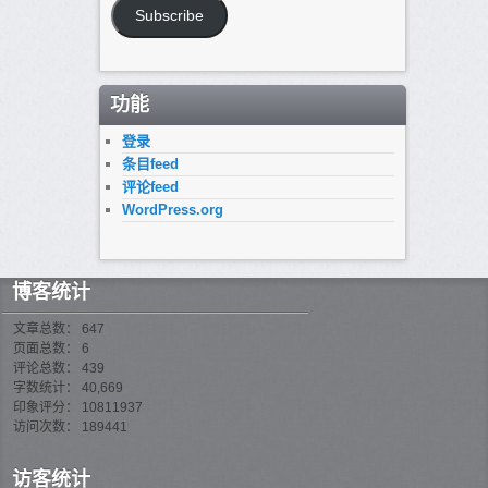
箱
Subscribe
地
址
功能
登录
条目feed
评论feed
WordPress.org
博客统计
文章总数： 647
页面总数： 6
评论总数： 439
字数统计： 40,669
印象评分： 10811937
访问次数： 189441
访客统计