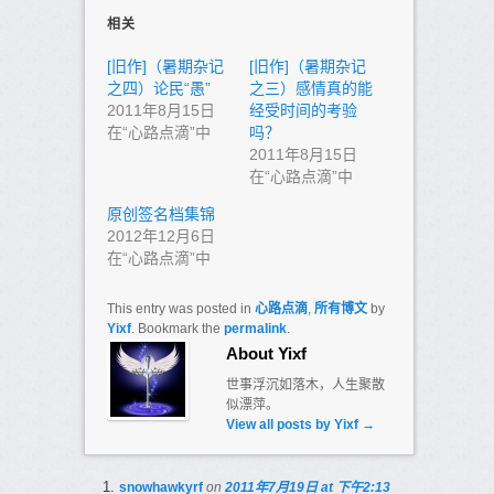
相关
[旧作]（暑期杂记
[旧作]（暑期杂记
之四）论民“愚”
之三）感情真的能
2011年8月15日
经受时间的考验
在“心路点滴”中
吗？
2011年8月15日
在“心路点滴”中
原创签名档集锦
2012年12月6日
在“心路点滴”中
This entry was posted in
心路点滴
,
所有博文
by
Yixf
. Bookmark the
permalink
.
About Yixf
世事浮沉如落木，人生聚散
似漂萍。
View all posts by Yixf
→
snowhawkyrf
on
2011年7月19日 at 下午2:13