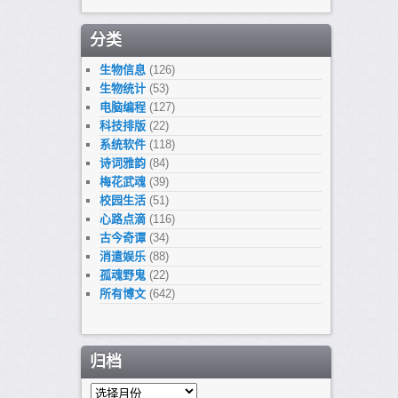
分类
生物信息
(126)
生物统计
(53)
电脑编程
(127)
科技排版
(22)
系统软件
(118)
诗词雅韵
(84)
梅花武魂
(39)
校园生活
(51)
心路点滴
(116)
古今奇谭
(34)
消遣娱乐
(88)
孤魂野鬼
(22)
所有博文
(642)
归档
归