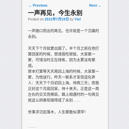
Post navigation
←
Previous
Next
→
一声再见，今生永别
Posted on
2011年7月19日
by
Yixf
一声随口而出的再见，也许就是一个沉痛的
永别。
天天下个月就要出国了。半个月之前在他打
算回家的时候，想请我吃顿饭、大家聚一
聚，可惜当时正在排练，因为太累没有聚
成。
原本打算等天天再回上海的时候，大家聚一
聚，为他送行。昨天一联系才发现造化弄
人：天天下个月初回上海，待两三天；而我
正好这个月底回家，待十来天。正是这一周
左右的交叉而擦肩，路上相遇时的一句再见
就这么阴差阳错得成了永别……
世事浮沉如落木，人生聚散似漂萍！