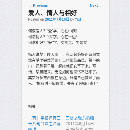
Post navigation
←
Previous
Next
→
爱人、情人与相好
Posted on
2011年7月16日
by
Yixf
何谓爱人？“愛”字，心在中间！
何谓情人？“情”字，心在一边！
何谓相好？“好”字，女挑男、男勾女！
痴人说梦：昨天晚上，有两句绝好的诗句竟
然在梦里突然浮现！当时细细品位、赞不绝
口，还想着早晨一起床就把它写下来。可
惜，早晨醒来，无论如何也回忆不起来了。
其实好多东西就在身边，只是自己错过了而
已。“拥有时不知珍惜，失去了方知可贵！”
相关
［转］学格律诗三
刀法之缠头裹脑
十八句口诀之注解
2011年6月14日
四讲
在“梅花武魂”中