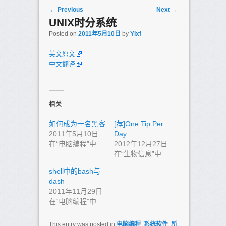
Post navigation
←
Previous
Next
→
UNIX时分系统
Posted on
2011年5月10日
by
Yixf
英文原文
中文翻译
相关
如何成为一名黑客
[荐]One Tip Per
2011年5月10日
Day
在“电脑编程”中
2012年12月27日
在“生物信息”中
shell中的bash与
dash
2011年11月29日
在“电脑编程”中
This entry was posted in
电脑编程
,
系统软件
,
所