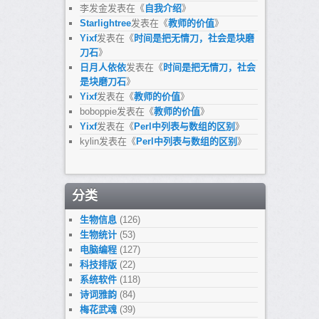
李发金
发表在《
自我介绍
》
Starlightree
发表在《
教师的价值
》
Yixf
发表在《
时间是把无情刀，社会是块磨
刀石
》
日月人依依
发表在《
时间是把无情刀，社会
是块磨刀石
》
Yixf
发表在《
教师的价值
》
boboppie
发表在《
教师的价值
》
Yixf
发表在《
Perl中列表与数组的区别
》
kylin
发表在《
Perl中列表与数组的区别
》
分类
生物信息
(126)
生物统计
(53)
电脑编程
(127)
科技排版
(22)
系统软件
(118)
诗词雅韵
(84)
梅花武魂
(39)