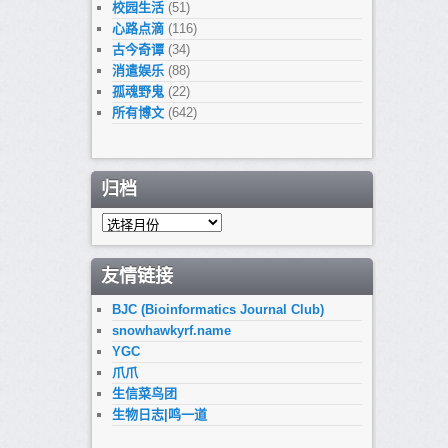
校园生活
(51)
心路点滴
(116)
古今奇谭
(34)
消遣娱乐
(88)
孤魂野鬼
(22)
所有博文
(642)
归档
归
档
友情链接
BJC (Bioinformatics Journal Club)
snowhawkyrf.name
YGC
爪爪
生信菜鸟团
生物日志|鸣一道