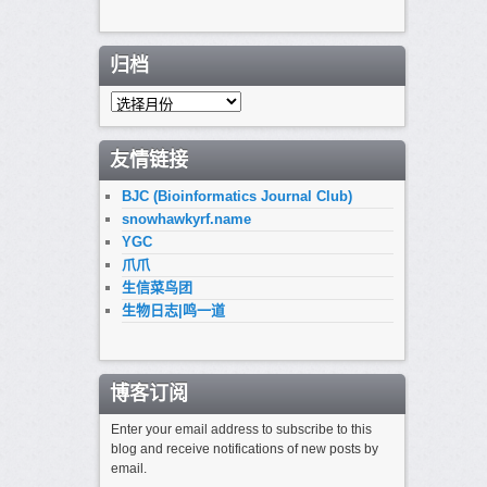
归档
归
档
友情链接
BJC (Bioinformatics Journal Club)
snowhawkyrf.name
YGC
爪爪
生信菜鸟团
生物日志|鸣一道
博客订阅
Enter your email address to subscribe to this
blog and receive notifications of new posts by
email.