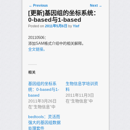
Post navigation
←
Previous
Next
→
[更新]基因组的坐标系统：
0-based与1-based
Posted on
2011年5月6日
by
Yixf
20110506：
添加SAM格式介绍中的相关解释。
全文链接。
相关
基因组的坐标系
生物信息学培训资
统：0-based与1-
料
based
2011年11月3日
2011年3月26日
在“生物信息”中
在“生物信息”中
bedtools：灵活而
强大的基因组数据
处理套件