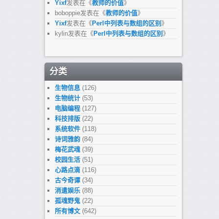
Yixf
发表在《
教师的价值
》
boboppie
发表在《
教师的价值
》
Yixf
发表在《
Perl中列表与数组的区别
》
kylin
发表在《
Perl中列表与数组的区别
》
分类
生物信息
(126)
生物统计
(53)
电脑编程
(127)
科技排版
(22)
系统软件
(118)
诗词雅韵
(84)
梅花武魂
(39)
校园生活
(51)
心路点滴
(116)
古今奇谭
(34)
消遣娱乐
(88)
孤魂野鬼
(22)
所有博文
(642)