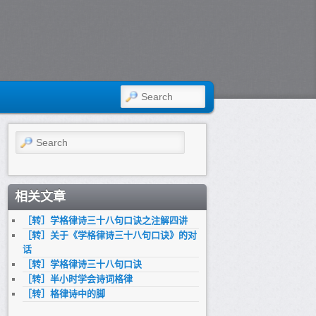
SEARCH
Search
相关文章
［转］学格律诗三十八句口诀之注解四讲
［转］关于《学格律诗三十八句口诀》的对
话
［转］学格律诗三十八句口诀
［转］半小时学会诗词格律
［转］格律诗中的脚