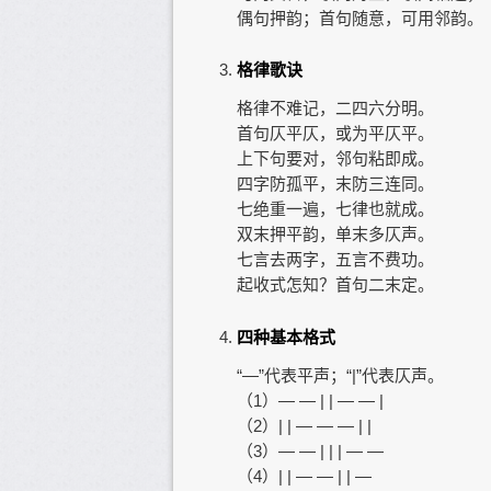
偶句押韵；首句随意，可用邻韵。
格律歌诀
格律不难记，二四六分明。
首句仄平仄，或为平仄平。
上下句要对，邻句粘即成。
四字防孤平，末防三连同。
七绝重一遍，七律也就成。
双末押平韵，单末多仄声。
七言去两字，五言不费功。
起收式怎知？首句二末定。
四种基本格式
“—”代表平声；“|”代表仄声。
（1）— — | | — — |
（2）| | — — — | |
（3）— — | | | — —
（4）| | — — | | —