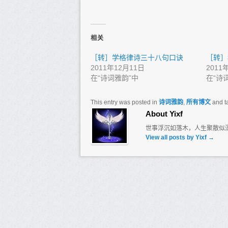
相关
［转］学格律诗三十八句口诀
［转］
2011年12月11日
2011
在“诗词雅韵”中
在“诗
This entry was posted in
诗词雅韵
,
所有博文
and t
About Yixf
世事浮沉如落木，人生聚散似
View all posts by Yixf
→