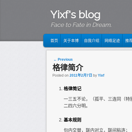
Yixf's blog
Face to Fate in Dream.
MAIN MENU
SKIP TO PRIMARY CONTENT
SKIP TO SECONDARY CONTENT
首页
关于本博
自我介绍
网络足迹
推
Post navigation
←
Previous
格律简介
Posted on
2011年2月7日
by
Yixf
格律简记
一三五不论，（孤平、三连同（特
二四六分明。
基本规则
句内交替，联内对立，联间粘连；