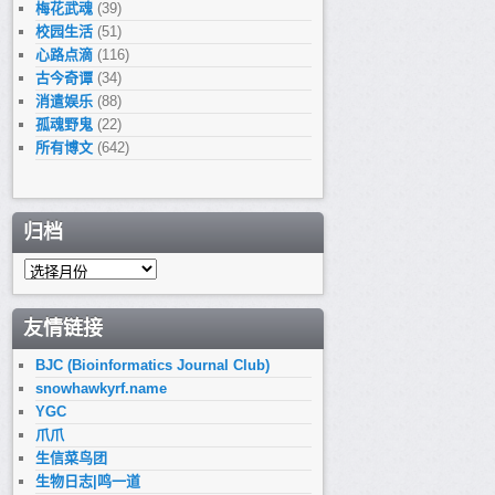
梅花武魂
(39)
校园生活
(51)
心路点滴
(116)
古今奇谭
(34)
消遣娱乐
(88)
孤魂野鬼
(22)
所有博文
(642)
归档
归
档
友情链接
BJC (Bioinformatics Journal Club)
snowhawkyrf.name
YGC
爪爪
生信菜鸟团
生物日志|鸣一道