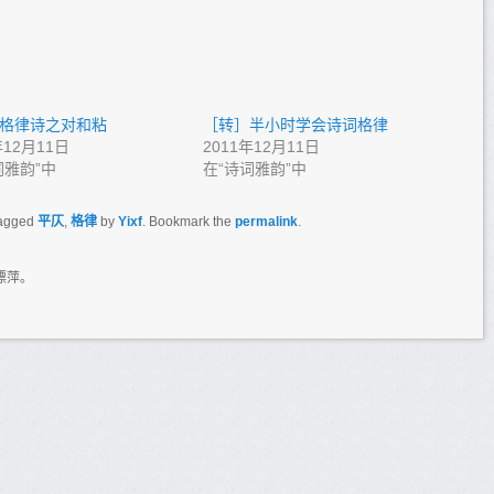
格律诗之对和粘
［转］半小时学会诗词格律
年12月11日
2011年12月11日
词雅韵”中
在“诗词雅韵”中
agged
平仄
,
格律
by
Yixf
. Bookmark the
permalink
.
漂萍。